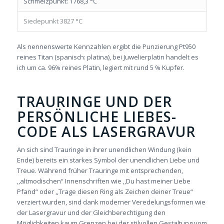
Schmelzpunkt: 1768,3 °C
Siedepunkt 3827 °C
Als nennenswerte Kennzahlen ergibt die Punzierung Pt950
reines Titan (spanisch:
platina),
bei Juwelierplatin handelt es
ich um ca. 96% reines Platin, legiert mit rund 5 % Kupfer.
TRAURINGE UND DER
PERSÖNLICHE LIEBES-
CODE ALS LASERGRAVUR
An sich sind Trauringe in ihrer unendlichen Windung (kein
Ende) bereits ein starkes Symbol der unendlichen Liebe und
Treue. Während früher Trauringe mit entsprechenden,
,,altmodischen“ Innenschriften wie ,,Du hast meiner Liebe
Pfand“ oder ,,Trage diesen Ring als Zeichen deiner Treue“
verziert wurden, sind dank moderner Veredelungsformen wie
der Lasergravur und der Gleichberechtigung den
Möglichkeiten kaum Grenzen bei der stilvollen Gestaltung vom