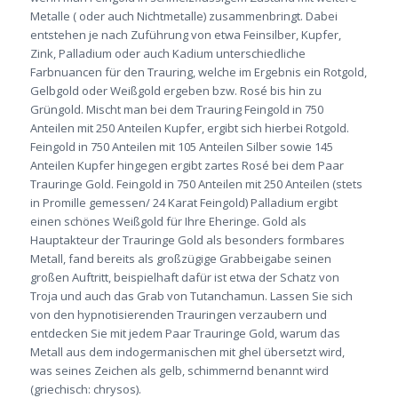
Metalle ( oder auch Nichtmetalle) zusammenbringt. Dabei
entstehen je nach Zuführung von etwa Feinsilber, Kupfer,
Zink, Palladium oder auch Kadium unterschiedliche
Farbnuancen für den Trauring, welche im Ergebnis ein Rotgold,
Gelbgold oder Weißgold ergeben bzw. Rosé bis hin zu
Grüngold. Mischt man bei dem Trauring Feingold in 750
Anteilen mit 250 Anteilen Kupfer, ergibt sich hierbei Rotgold.
Feingold in 750 Anteilen mit 105 Anteilen Silber sowie 145
Anteilen Kupfer hingegen ergibt zartes Rosé bei dem Paar
Trauringe Gold. Feingold in 750 Anteilen mit 250 Anteilen (stets
in Promille gemessen/ 24 Karat Feingold) Palladium ergibt
einen schönes Weißgold für Ihre Eheringe. Gold als
Hauptakteur der Trauringe Gold als besonders formbares
Metall, fand bereits als großzügige Grabbeigabe seinen
großen Auftritt, beispielhaft dafür ist etwa der Schatz von
Troja und auch das Grab von Tutanchamun. Lassen Sie sich
von den hypnotisierenden Trauringen verzaubern und
entdecken Sie mit jedem Paar Trauringe Gold, warum das
Metall aus dem indogermanischen mit ghel übersetzt wird,
was seines Zeichen als gelb, schimmernd benannt wird
(griechisch: chrysos).