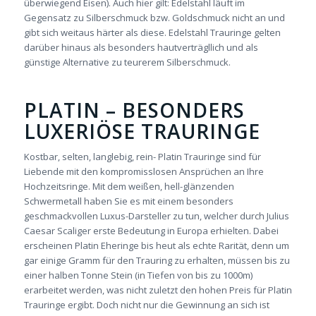
überwiegend Eisen). Auch hier gilt: Edelstahl läuft im
Gegensatz zu Silberschmuck bzw. Goldschmuck nicht an und
gibt sich weitaus härter als diese. Edelstahl Trauringe gelten
darüber hinaus als besonders hautverträgllich und als
günstige Alternative zu teurerem Silberschmuck.
PLATIN – BESONDERS
LUXERIÖSE TRAURINGE
Kostbar, selten, langlebig, rein- Platin Trauringe sind für
Liebende mit den kompromisslosen Ansprüchen an Ihre
Hochzeitsringe. Mit dem weißen, hell-glänzenden
Schwermetall haben Sie es mit einem besonders
geschmackvollen Luxus-Darsteller zu tun, welcher durch Julius
Caesar Scaliger erste Bedeutung in Europa erhielten. Dabei
erscheinen Platin Eheringe bis heut als echte Rarität, denn um
gar einige Gramm für den Trauring zu erhalten, müssen bis zu
einer halben Tonne Stein (in Tiefen von bis zu 1000m)
erarbeitet werden, was nicht zuletzt den hohen Preis für Platin
Trauringe ergibt. Doch nicht nur die Gewinnung an sich ist