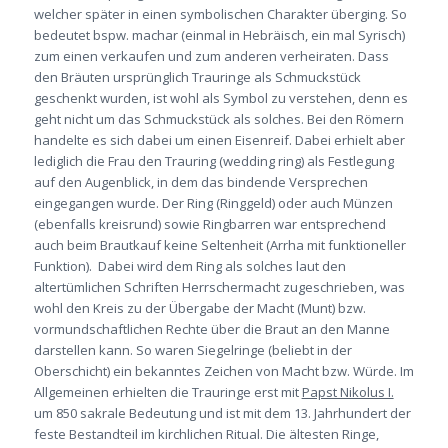
welcher später in einen symbolischen Charakter überging. So
bedeutet bspw. machar (einmal in Hebräisch, ein mal Syrisch)
zum einen verkaufen und zum anderen verheiraten. Dass
den Bräuten ursprünglich Trauringe als Schmuckstück
geschenkt wurden, ist wohl als Symbol zu verstehen, denn es
geht nicht um das Schmuckstück als solches. Bei den Römern
handelte es sich dabei um einen Eisenreif. Dabei erhielt aber
lediglich die Frau den Trauring (wedding ring) als Festlegung
auf den Augenblick, in dem das bindende Versprechen
eingegangen wurde. Der Ring (Ringgeld) oder auch Münzen
(ebenfalls kreisrund) sowie Ringbarren war entsprechend
auch beim Brautkauf keine Seltenheit (Arrha mit funktioneller
Funktion). Dabei wird dem Ring als solches laut den
altertümlichen Schriften Herrschermacht zugeschrieben, was
wohl den Kreis zu der Übergabe der Macht (Munt) bzw.
vormundschaftlichen Rechte über die Braut an den Manne
darstellen kann. So waren Siegelringe (beliebt in der
Oberschicht) ein bekanntes Zeichen von Macht bzw. Würde. Im
Allgemeinen erhielten die Trauringe erst mit
Papst Nikolus I.
um 850 sakrale Bedeutung und ist mit dem 13. Jahrhundert der
feste Bestandteil im kirchlichen Ritual. Die ältesten Ringe,