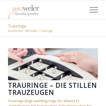
Trauringe
Du bist hier:
Startseite
/
Trauringe
TRAURINGE – DIE STILLEN
TRAUZEUGEN
Trauringe (engl. wedding rings, frz. alliance f.)
symbolisieren das gegenseitige, tiefe Versprechen der