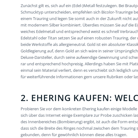
Zunächst gilt es, sich auf ein (Edel-)Metall festzulegen. Bei Brau
Schmucktyp unterscheiden, empfehlen sich Bicolor-Trauringe be
einem Trauring und legen Sie somit auch in der Zukunft nicht au
mit modernem Silber kombiniert. Überdies müssen Sie auf die Ei
weiches Edelmetall und entsprechend weist es schnell Verbrauchs
Edelstahl oder Titan setzen Sie auf einen robusten Trauring, der
beide Werkstoffe als allergieneutral. Gold ist ein absoluter Klass
Goldlegierung auf, denn Gold an sich wäre in seiner Ursprünglichke
Deluxe-Darsteller, durch seine aufwendige Gewinnung und schwie
rar und entsprechend hochpreisig. Allerdings haben Sie mit Plat
einmal sein Material verliert, denn es verschiebt sich lediglic
für weiterführende Informationen gern unsere Rubriken oder lass
2. EHERING KAUFEN: WEL
Probieren Sie vor dem konkreten Ehering kaufen einige Modelle a
sich über das Internet einige Exemplare zur Probe zuschicken 
des Innenbereiches (Bombierung) ergibt, ist auch die Form entsch
dass sich die Breite des Ringes nochmal zwischen dem Trauring 
gebunden, denn für gewöhnlich können diese alles tragen.