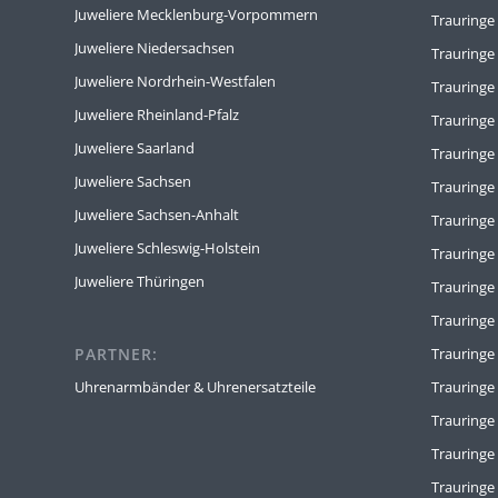
Juweliere Mecklenburg-Vorpommern
Trauringe
Juweliere Niedersachsen
Trauringe
Juweliere Nordrhein-Westfalen
Trauring
Juweliere Rheinland-Pfalz
Trauringe
Juweliere Saarland
Trauringe
Juweliere Sachsen
Trauring
Juweliere Sachsen-Anhalt
Trauringe
Juweliere Schleswig-Holstein
Trauringe
Juweliere Thüringen
Trauringe 
Trauringe
PARTNER:
Trauring
Uhrenarmbänder & Uhrenersatzteile
Trauringe
Trauringe
Trauringe
Trauringe