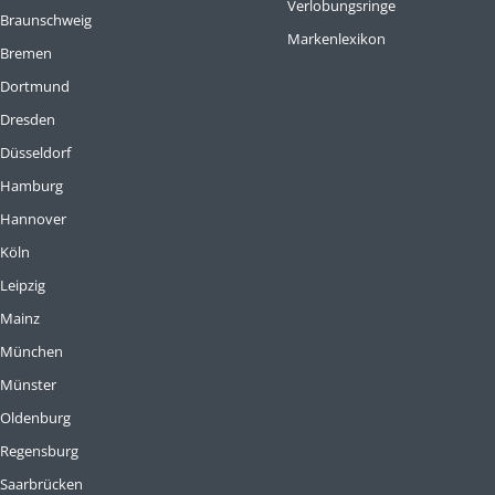
Verlobungsringe
 Braunschweig
Markenlexikon
 Bremen
e Dortmund
 Dresden
 Düsseldorf
e Hamburg
 Hannover
 Köln
Leipzig
 Mainz
e München
 Münster
 Oldenburg
 Regensburg
 Saarbrücken