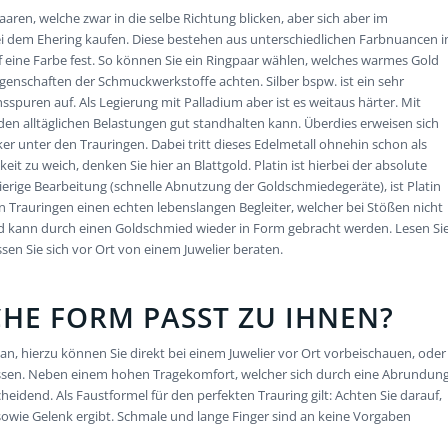
tpaaren, welche zwar in die selbe Richtung blicken, aber sich aber im
i dem Ehering kaufen. Diese bestehen aus unterschiedlichen Farbnuancen i
f eine Farbe fest. So können Sie ein Ringpaar wählen, welches warmes Gold
genschaften der Schmuckwerkstoffe achten. Silber bspw. ist ein sehr
spuren auf. Als Legierung mit Palladium aber ist es weitaus härter. Mit
 den alltäglichen Belastungen gut standhalten kann. Überdies erweisen sich
iker unter den Trauringen. Dabei tritt dieses Edelmetall ohnehin schon als
it zu weich, denken Sie hier an Blattgold. Platin ist hierbei der absolute
rige Bearbeitung (schnelle Abnutzung der Goldschmiedegeräte), ist Platin
in Trauringen einen echten lebenslangen Begleiter, welcher bei Stößen nicht
h und kann durch einen Goldschmied wieder in Form gebracht werden. Lesen Si
en Sie sich vor Ort von einem Juwelier beraten.
CHE FORM PASST ZU IHNEN?
n, hierzu können Sie direkt bei einem Juwelier vor Ort vorbeischauen, oder
lassen. Neben einem hohen Tragekomfort, welcher sich durch eine Abrundun
eidend. Als Faustformel für den perfekten Trauring gilt: Achten Sie darauf,
sowie Gelenk ergibt. Schmale und lange Finger sind an keine Vorgaben