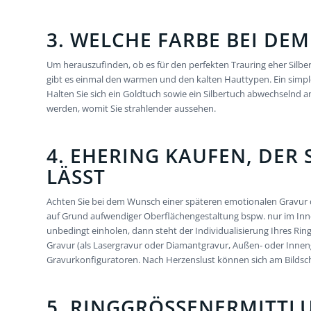
3. WELCHE FARBE BEI DE
Um herauszufinden, ob es für den perfekten Trauring eher Silbe
gibt es einmal den warmen und den kalten Hauttypen. Ein simpl
Halten Sie sich ein Goldtuch sowie ein Silbertuch abwechselnd a
werden, womit Sie strahlender aussehen.
4. EHERING KAUFEN, DER 
LÄSST
Achten Sie bei dem Wunsch einer späteren emotionalen Gravur dar
auf Grund aufwendiger Oberflächengestaltung bspw. nur im Inner
unbedingt einholen, dann steht der Individualisierung Ihres Ri
Gravur (als Lasergravur oder Diamantgravur, Außen- oder Innengra
Gravurkonfiguratoren. Nach Herzenslust können sich am Bildsch
5. RINGGRÖSSENERMITTLU