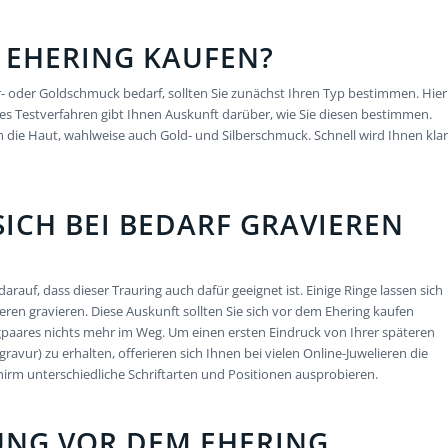
M EHERING KAUFEN?
r- oder Goldschmuck bedarf, sollten Sie zunächst Ihren Typ bestimmen. Hier
es Testverfahren gibt Ihnen Auskunft darüber, wie Sie diesen bestimmen.
n die Haut, wahlweise auch Gold- und Silberschmuck. Schnell wird Ihnen klar
SICH BEI BEDARF GRAVIEREN
auf, dass dieser Trauring auch dafür geeignet ist. Einige Ringe lassen sich
en gravieren. Diese Auskunft sollten Sie sich vor dem Ehering kaufen
ngpaares nichts mehr im Weg. Um einen ersten Eindruck von Ihrer späteren
vur) zu erhalten, offerieren sich Ihnen bei vielen Online-Juwelieren die
irm unterschiedliche Schriftarten und Positionen ausprobieren.
NG VOR DEM EHERING K