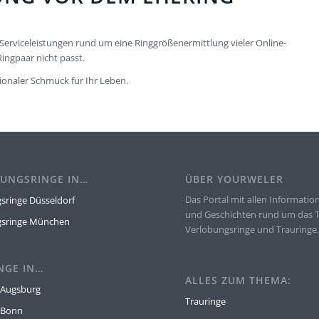
Serviceleistungen rund um eine Ringgrößenermittlung vieler Online-
Ringpaar nicht passt.
onaler Schmuck für Ihr Leben.
UNGSRINGE IN…
ÜBER YOURWELER
Das Portal mit allen Informatio
sringe Düsseldorf
und Geschichten rund um das
gsringe München
Verlobungsringe und Trauringe
NGE IN…
ALLES ZUM THEMA:
 Augsburg
Trauringe
 Bonn