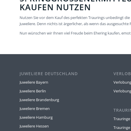
AUFEN NUTZEN
Nutzen Sie vor dem Kauf des perfekten Traurings unbedingt die 
Juweliere. Denn nichts ist ärgerlicher, als wenn das ausgesuchte 
Nun wünschen wir Ihnen viel Freude beim Ehering kaufen, emoti
JUWELIERE DEUTSCHLAND
VERLOB
Juweliere Bayern
Verlobung
Juweliere Berlin
Verlobun
Juweliere Brandenburg
Juweliere Bremen
TRAURI
Juweliere Hamburg
Trauringe
Juweliere Hessen
Trauringe