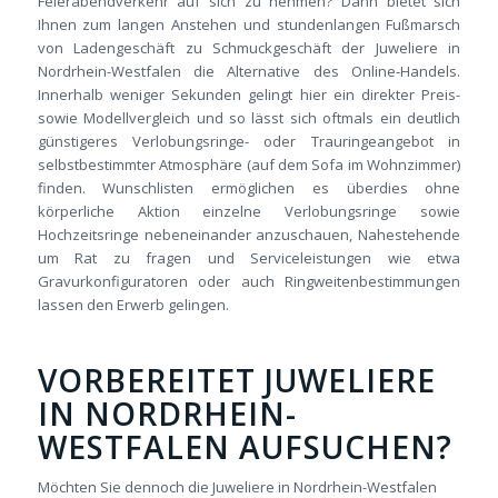
Feierabendverkehr auf sich zu nehmen? Dann bietet sich
Ihnen zum langen Anstehen und stundenlangen Fußmarsch
von Ladengeschäft zu Schmuckgeschäft der Juweliere in
Nordrhein-Westfalen die Alternative des Online-Handels.
Innerhalb weniger Sekunden gelingt hier ein direkter Preis-
sowie Modellvergleich und so lässt sich oftmals ein deutlich
günstigeres Verlobungsringe- oder Trauringeangebot in
selbstbestimmter Atmosphäre (auf dem Sofa im Wohnzimmer)
finden. Wunschlisten ermöglichen es überdies ohne
körperliche Aktion einzelne Verlobungsringe sowie
Hochzeitsringe nebeneinander anzuschauen, Nahestehende
um Rat zu fragen und Serviceleistungen wie etwa
Gravurkonfiguratoren oder auch Ringweitenbestimmungen
lassen den Erwerb gelingen.
VORBEREITET JUWELIERE
IN NORDRHEIN-
WESTFALEN AUFSUCHEN?
Möchten Sie dennoch die Juweliere in Nordrhein-Westfalen