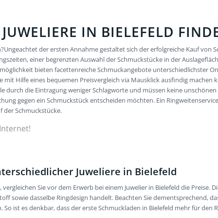
JUWELIERE IN BIELEFELD FIND
Ungeachtet der ersten Annahme gestaltet sich der erfolgreiche Kauf von 
ungszeiten, einer begrenzten Auswahl der Schmuckstücke in der Auslageflä
lmöglichkeit bieten facettenreiche Schmuckangebote unterschiedlichster Onl
e mit Hilfe eines bequemen Preisvergleich via Mausklick ausfindig machen
le durch die Eintragung weniger Schlagworte und müssen keine unschönen E
echung gegen ein Schmuckstück entscheiden möchten. Ein Ringweitenservice, 
uf der Schmuckstücke.
Internet!
terschiedlicher Juweliere in Bielefeld
rgleichen Sie vor dem Erwerb bei einem Juwelier in Bielefeld die Preise. 
toff sowie dasselbe Ringdesign handelt. Beachten Sie dementsprechend, da
 So ist es denkbar, dass der erste Schmuckladen in Bielefeld mehr für den R