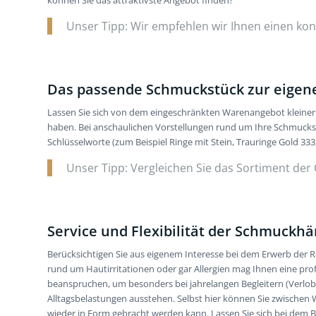
können Sie das attraktivste Angebot finden?
Unser Tipp: Wir empfehlen wir Ihnen einen kon
Das passende Schmuckstück zur eigene
Lassen Sie sich von dem eingeschränkten Warenangebot kleiner 
haben. Bei anschaulichen Vorstellungen rund um Ihre Schmucks
Schlüsselworte (zum Beispiel Ringe mit Stein, Trauringe Gold 33
Unser Tipp: Vergleichen Sie das Sortiment der O
Service und Flexibilität der Schmuckhän
Berücksichtigen Sie aus eigenem Interesse bei dem Erwerb der R
rund um Hautirritationen oder gar Allergien mag Ihnen eine profe
beanspruchen, um besonders bei jahrelangen Begleitern (Verlob
Alltagsbelastungen ausstehen. Selbst hier können Sie zwischen 
wieder in Form gebracht werden kann. Lassen Sie sich bei dem Be