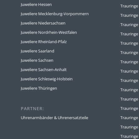
Juweliere Hessen
Trauringe
Juweliere Mecklenburg-Vorpommern
Trauringe
Juweliere Niedersachsen
Trauringe
Juweliere Nordrhein-Westfalen
Trauring
Juweliere Rheinland-Pfalz
Trauringe
Juweliere Saarland
Trauringe
Juweliere Sachsen
Trauring
Juweliere Sachsen-Anhalt
Trauringe
Juweliere Schleswig-Holstein
Trauringe
Juweliere Thüringen
Trauringe 
Trauringe
PARTNER:
Trauring
Uhrenarmbänder & Uhrenersatzteile
Trauringe
Trauringe
Trauringe