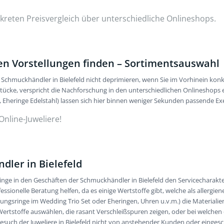
kreten Preisvergleich über unterschiedliche Onlineshops.
n Vorstellungen finden – Sortimentsauswahl
Schmuckhändler in Bielefeld nicht deprimieren, wenn Sie im Vorhinein kon
tücke, verspricht die Nachforschung in den unterschiedlichen Onlineshop
3, Eheringe Edelstahl) lassen sich hier binnen weniger Sekunden passende Ex
nline­-Juweliere!
dler in Bielefeld
inge in den Geschäften der Schmuckhändler in Bielefeld den Servicecharakte
ssionelle Beratung helfen, da es einige Wertstoffe gibt, welche als allergi
ungsringe im Wedding Trio Set oder Eheringen, Uhren u.v.m.) die Materiali
Wertstoffe auswählen, die rasant Verschleißspuren zeigen, oder bei welche
such der Juweliere in Bielefeld nicht von anstehender Kunden oder eingesch