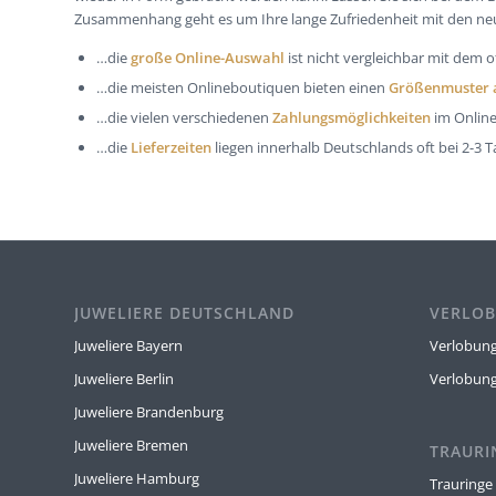
Zusammenhang geht es um Ihre lange Zufriedenheit mit den n
…die
große Online­-Auswahl
ist nicht vergleichbar mit dem
…die meisten Onlineboutiquen bieten einen
Größenmuster 
…die vielen verschiedenen
Zahlungsmöglichkeiten
im Online-
…die
Lieferzeiten
liegen innerhalb Deutschlands oft bei 2-3 T
JUWELIERE DEUTSCHLAND
VERLOB
Juweliere Bayern
Verlobung
Juweliere Berlin
Verlobun
Juweliere Brandenburg
Juweliere Bremen
TRAURI
Juweliere Hamburg
Trauringe