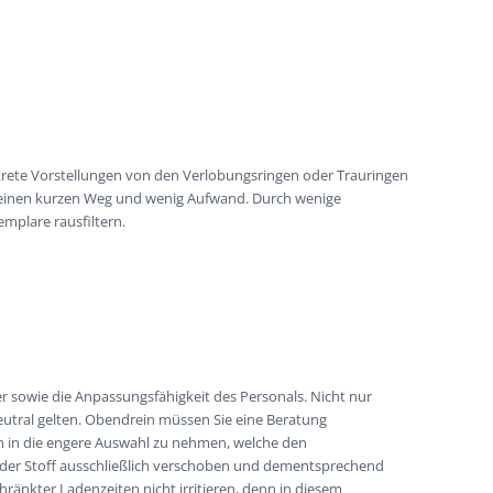
krete Vorstellungen von den Verlobungsringen oder Trauringen
s einen kurzen Weg und wenig Aufwand. Durch wenige
emplare rausfiltern.
r sowie die Anpassungsfähigkeit des Personals. Nicht nur
eneutral gelten. Obendrein müssen Sie eine Beratung
en in die engere Auswahl zu nehmen, welche den
n der Stoff ausschließlich verschoben und dementsprechend
ränkter Ladenzeiten nicht irritieren, denn in diesem