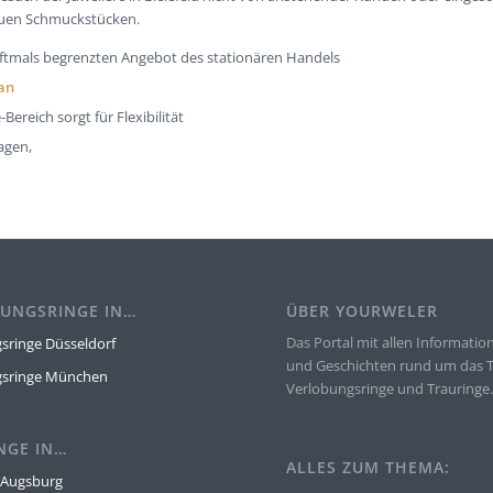
euen Schmuckstücken.
 oftmals begrenzten Angebot des stationären Handels
an
Bereich sorgt für Flexibilität
agen,
UNGSRINGE IN…
ÜBER YOURWELER
Das Portal mit allen Informatio
sringe Düsseldorf
und Geschichten rund um das
gsringe München
Verlobungsringe und Trauringe
NGE IN…
ALLES ZUM THEMA:
 Augsburg