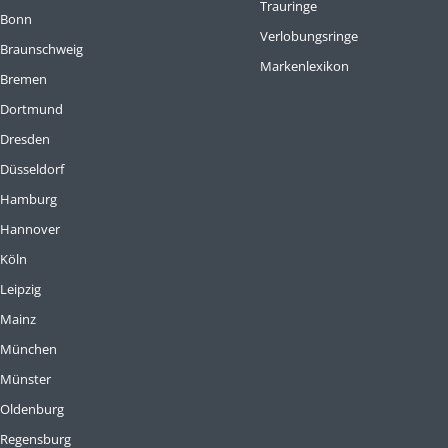
Trauringe
 Bonn
Verlobungsringe
 Braunschweig
Markenlexikon
 Bremen
e Dortmund
 Dresden
 Düsseldorf
e Hamburg
 Hannover
 Köln
Leipzig
 Mainz
e München
 Münster
 Oldenburg
 Regensburg