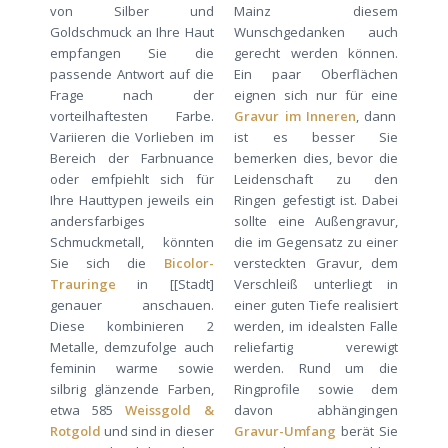
von Silber und
Mainz diesem
Goldschmuck an Ihre Haut
Wunschgedanken auch
empfangen Sie die
gerecht werden können.
passende Antwort auf die
Ein paar Oberflächen
Frage nach der
eignen sich nur für eine
vorteilhaftesten Farbe.
Gravur im Inneren
, dann
Variieren die Vorlieben im
ist es besser Sie
Bereich der Farbnuance
bemerken dies, bevor die
oder emfpiehlt sich für
Leidenschaft zu den
Ihre Hauttypen jeweils ein
Ringen gefestigt ist. Dabei
andersfarbiges
sollte eine Außengravur,
Schmuckmetall, könnten
die im Gegensatz zu einer
Sie sich die
Bicolor-
versteckten Gravur, dem
Trauringe
in [[Stadt]
Verschleiß unterliegt in
genauer anschauen.
einer guten Tiefe realisiert
Diese kombinieren 2
werden, im idealsten Falle
Metalle, demzufolge auch
reliefartig verewigt
feminin warme sowie
werden. Rund um die
silbrig glänzende Farben,
Ringprofile sowie dem
etwa 585
Weissgold &
davon abhängingen
Rotgold
und sind in dieser
Gravur-Umfang
berät Sie