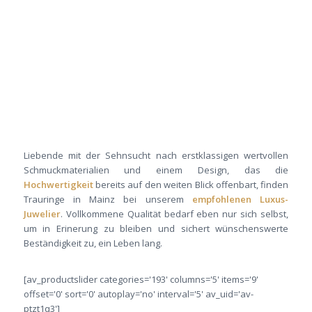
Liebende mit der Sehnsucht nach erstklassigen wertvollen
Schmuckmaterialien und einem Design, das die
Hochwertigkeit
bereits auf den weiten Blick offenbart, finden
Trauringe in Mainz bei unserem
empfohlenen Luxus-
Juwelier
. Vollkommene Qualität bedarf eben nur sich selbst,
um in Erinerung zu bleiben und sichert wünschenswerte
Beständigkeit zu, ein Leben lang.
[av_productslider categories='193' columns='5' items='9'
offset='0' sort='0' autoplay='no' interval='5' av_uid='av-
ptzt1q3']