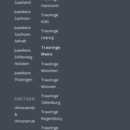
Saarland
Hannover
Juweliere
Trauringe
Sachsen
Köln
Juweliere
Trauringe
Sachsen-
Leipzig
Anhalt
Trauringe
Juweliere
Mainz
Schleswig-
Holstein
Trauringe
München
Juweliere
Thüringen
Trauringe
Münster
Trauringe
PARTNER:
Oldenburg
Uhrenarmbänder
Trauringe
&
Regensburg
Uhrenersatzteile
Trauringe