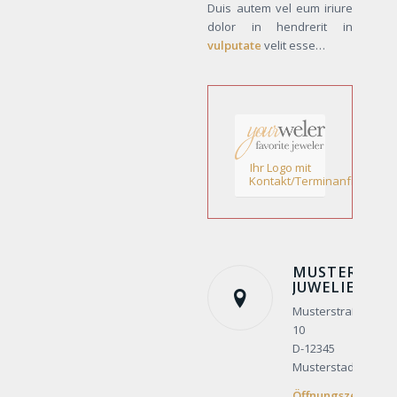
Duis autem vel eum iriure
dolor in hendrerit in
vulputate
velit esse…
Ihr Logo mit
Kontakt/Terminanfrage!
MUSTER
JUWELIER
Musterstraße
10
D-12345
Musterstadt
Öffnungszeiten:
M