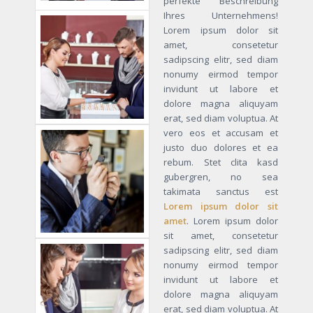
perfekte Beschreibung
Ihres Unternehmens!
Lorem ipsum dolor sit
amet, consetetur
sadipscing elitr, sed diam
nonumy eirmod tempor
invidunt ut labore et
dolore magna aliquyam
erat, sed diam voluptua. At
vero eos et accusam et
justo duo dolores et ea
rebum. Stet clita kasd
gubergren, no sea
takimata sanctus est
Lorem ipsum dolor sit
amet
. Lorem ipsum dolor
sit amet, consetetur
sadipscing elitr, sed diam
nonumy eirmod tempor
invidunt ut labore et
dolore magna aliquyam
erat, sed diam voluptua. At