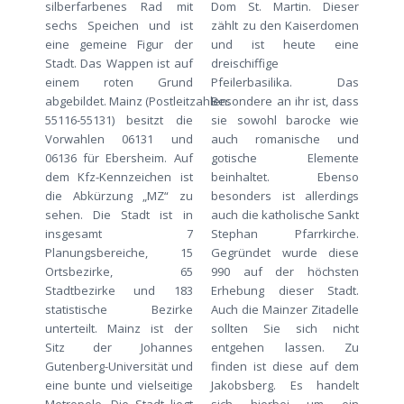
silberfarbenes Rad mit
Dom St. Martin. Dieser
sechs Speichen und ist
zählt zu den Kaiserdomen
eine gemeine Figur der
und ist heute eine
Stadt. Das Wappen ist auf
dreischiffige
einem roten Grund
Pfeilerbasilika. Das
abgebildet. Mainz (Postleitzahlen:
Besondere an ihr ist, dass
55116-55131) besitzt die
sie sowohl barocke wie
Vorwahlen 06131 und
auch romanische und
06136 für Ebersheim. Auf
gotische Elemente
dem Kfz-Kennzeichen ist
beinhaltet. Ebenso
die Abkürzung „MZ“ zu
besonders ist allerdings
sehen. Die Stadt ist in
auch die katholische Sankt
insgesamt 7
Stephan Pfarrkirche.
Planungsbereiche, 15
Gegründet wurde diese
Ortsbezirke, 65
990 auf der höchsten
Stadtbezirke und 183
Erhebung dieser Stadt.
statistische Bezirke
Auch die Mainzer Zitadelle
unterteilt. Mainz ist der
sollten Sie sich nicht
Sitz der Johannes
entgehen lassen. Zu
Gutenberg-Universität und
finden ist diese auf dem
eine bunte und vielseitige
Jakobsberg. Es handelt