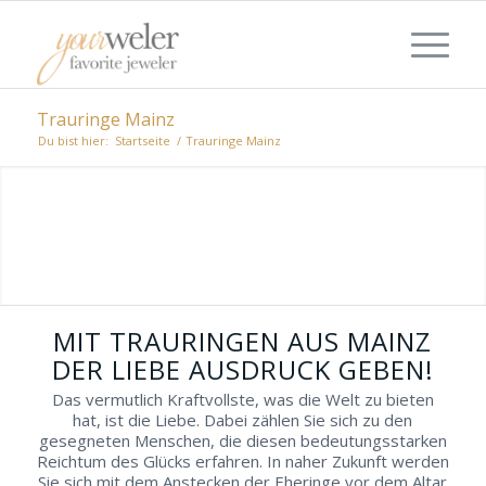
Trauringe Mainz
Du bist hier:
Startseite
/
Trauringe Mainz
JUWELIERE FÜR DIE TRAURINGE AUS
MAINZ
Zusammen einen stimmungsvollen Tag
erleben, gemeinsam Juweliere
unterschiedlicher Ausrichtungen besuchen,
gemeinsam voller Vorfreude verschiedene
MIT TRAURINGEN AUS MAINZ
Trauringe in Mainz ansehen.
DER LIEBE AUSDRUCK GEBEN!
Das vermutlich Kraftvollste, was die Welt zu bieten
hat, ist die Liebe. Dabei zählen Sie sich zu den
gesegneten Menschen, die diesen bedeutungsstarken
Reichtum des Glücks erfahren. In naher Zukunft werden
Sie sich mit dem Anstecken der Eheringe vor dem Altar