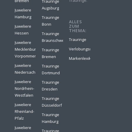
Trauringe.
Bremen
Trauringe
Augsburg
Juweliere
Hamburg
Trauringe
ALLES
Bonn
ZUM
Juweliere
THEMA:
Hessen
Trauringe
Trauringe
Braunschweig
Juweliere
Verlobungsringe
Mecklenburg-
Trauringe
Vorpommern
Bremen
Markenlexikon
Juweliere
Trauringe
Niedersachsen
Dortmund
Juweliere
Trauringe
Nordrhein-
Dresden
Westfalen
Trauringe
Juweliere
Düsseldorf
Rheinland-
Trauringe
Pfalz
Hamburg
Juweliere
Trauringe