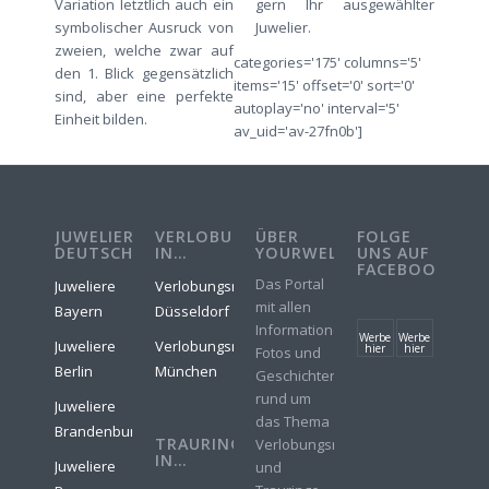
Variation letztlich auch ein
gern Ihr ausgewählter
symbolischer Ausruck von
Juwelier.
zweien, welche zwar auf
categories='175' columns='5'
den 1. Blick gegensätzlich
items='15' offset='0' sort='0'
sind, aber eine perfekte
autoplay='no' interval='5'
Einheit bilden.
av_uid='av-27fn0b']
JUWELIERE
VERLOBUNGSRINGE
ÜBER
FOLGE
DEUTSCHLAND
IN…
YOURWELER
UNS AUF
FACEBOOK
Das Portal
Juweliere
Verlobungsringe
mit allen
Bayern
Düsseldorf
Informationen,
Werbe
Werbe
Juweliere
Verlobungsringe
hier
hier
Fotos und
Berlin
München
Geschichten
rund um
Juweliere
das Thema
Brandenburg
TRAURINGE
Verlobungsringe
IN…
Juweliere
und