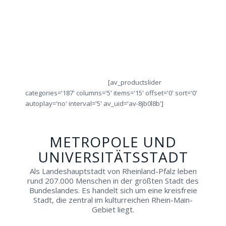
IHREN
alle
sich
obje
Städtetrip!
Ringe
von
die
direkt
Fachleuten
Ring
vor
beraten!
Ort!
[av_productslider
categories='187' columns='5' items='15' offset='0' sort='0'
autoplay='no' interval='5' av_uid='av-8jb0l8b']
METROPOLE UND
UNIVERSITÄTSSTADT
Als Landeshauptstadt von Rheinland-Pfalz leben
rund 207.000 Menschen in der größten Stadt des
Bundeslandes. Es handelt sich um eine kreisfreie
Stadt, die zentral im kulturreichen Rhein-Main-
Gebiet liegt.