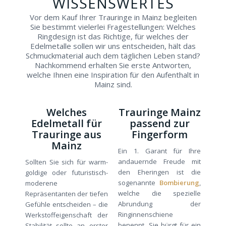
WISSENSWERTES
Vor dem Kauf Ihrer Trauringe in Mainz begleiten
Sie bestimmt vielerlei Fragestellungen: Welches
Ringdesign ist das Richtige, für welches der
Edelmetalle sollen wir uns entscheiden, hält das
Schmuckmaterial auch dem täglichen Leben stand?
Nachkommend erhalten Sie erste Antworten,
welche Ihnen eine Inspiration für den Aufenthalt in
Mainz sind.
Welches
Trauringe Mainz
Edelmetall für
passend zur
Trauringe aus
Fingerform
Mainz
Ein 1. Garant für Ihre
andauernde Freude mit
Sollten Sie sich für warm-
den Eheringen ist die
goldige oder futuristisch-
sogenannte
Bombierung
,
moderene
welche die spezielle
Repräsentanten der tiefen
Abrundung der
Gefühle entscheiden – die
Ringinnenschiene
Werkstoffeigenschaft der
benennt. Sie bürgt für ein
Stabilität sollte an erster