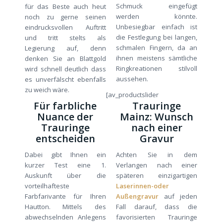
Schmuck eingefügt
für das Beste auch heut
werden könnte.
noch zu gerne seinen
Unbesiegbar einfach ist
eindrucksvollen Auftritt
die Festlegung bei langen,
und tritt stelts als
schmalen Fingern, da an
Legierung auf, denn
ihnen meistens sämtliche
denken Sie an Blattgold
Ringkreationen stilvoll
wird schnell deutlich dass
aussehen.
es unverfälscht ebenfalls
zu weich wäre.
[av_productslider
Für farbliche
Trauringe
Nuance der
Mainz: Wunsch
Trauringe
nach einer
entscheiden
Gravur
Dabei gibt Ihnen ein
Achten Sie in dem
kurzer Test eine 1.
Verlangen nach einer
Auskunft über die
späteren einzigartigen
vorteilhafteste
Laserinnen-oder
Farbfarivante für Ihren
Außengravur
auf jeden
Hautton. Mittels des
Fall darauf, dass die
abwechselnden Anlegens
favorisierten Trauringe