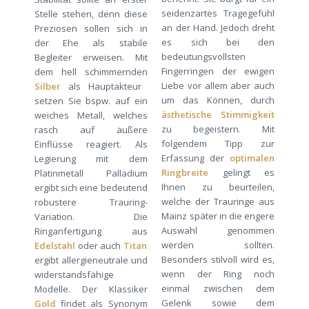
seidenzartes Tragegefühl
Stelle stehen, denn diese
an der Hand. Jedoch dreht
Preziosen sollen sich in
es sich bei den
der Ehe als stabile
bedeutungsvollsten
Begleiter erweisen. Mit
Fingerringen der ewigen
dem hell schimmernden
Liebe vor allem aber auch
Silber
als Hauptakteur
um das Können, durch
setzen Sie bspw. auf ein
ästhetische Stimmigkeit
weiches Metall, welches
zu begeistern. Mit
rasch auf äußere
folgendem Tipp zur
Einflüsse reagiert. Als
Erfassung der
optimalen
Legierung mit dem
Ringbreite
gelingt es
Platinmetall Palladium
Ihnen zu beurteilen,
ergibt sich eine bedeutend
welche der Trauringe aus
robustere Trauring-
Mainz später in die engere
Variation. Die
Auswahl genommen
Ringanfertigung aus
werden sollten.
Edelstahl
oder auch
Titan
Besonders stilvoll wird es,
ergibt allergieneutrale und
wenn der Ring noch
widerstandsfähige
einmal zwischen dem
Modelle. Der Klassiker
Gelenk sowie dem
Gold
findet als Synonym