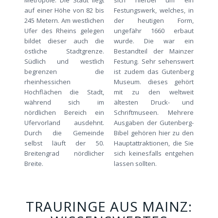
Metropole. Die Stadt liegt
sich hierbei um ein
auf einer Höhe von 82 bis
Festungswerk, welches, in
245 Metern. Am westlichen
der heutigen Form,
Ufer des Rheins gelegen
ungefähr 1660 erbaut
bildet dieser auch die
wurde. Die war ein
östliche Stadtgrenze.
Bestandteil der Mainzer
Südlich und westlich
Festung. Sehr sehenswert
begrenzen die
ist zudem das Gutenberg
rheinhessichen
Museum. dieses gehört
Hochflächen die Stadt,
mit zu den weltweit
während sich im
ältesten Druck- und
nördlichen Bereich ein
Schriftmuseen. Mehrere
Ufervorland ausdehnt.
Ausgaben der Gutenberg-
Durch die Gemeinde
Bibel gehören hier zu den
selbst läuft der 50.
Hauptattraktionen, die Sie
Breitengrad nördlicher
sich keinesfalls entgehen
Breite.
lassen sollten.
TRAURINGE AUS MAINZ: