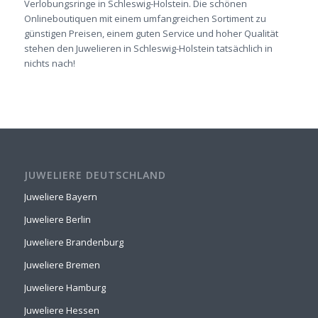
Verlobungsringe in Schleswig-Holstein. Die schönen
Onlineboutiquen mit einem umfangreichen Sortiment zu
günstigen Preisen, einem guten Service und hoher Qualität
stehen den Juwelieren in Schleswig-Holstein tatsächlich in
nichts nach!
JUWELIERE DEUTSCHLAND
Juweliere Bayern
Juweliere Berlin
Juweliere Brandenburg
Juweliere Bremen
Juweliere Hamburg
Juweliere Hessen