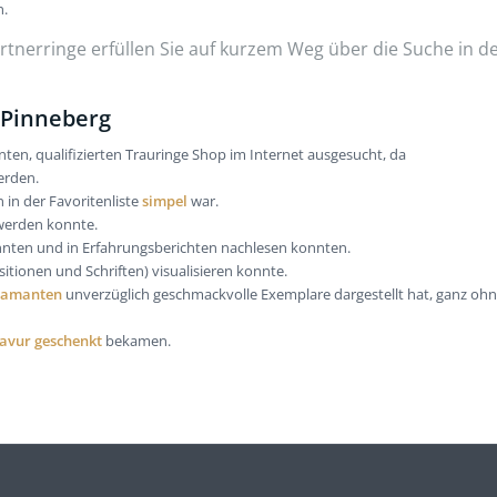
n.
tnerringe erfüllen Sie auf kurzem Weg über die Suche in d
 Pinneberg
ten, qualifizierten Trauringe Shop im Internet ausgesucht, da
erden.
 in der Favoritenliste
simpel
war.
werden konnte.
nten und in Erfahrungsberichten nachlesen konnten.
itionen und Schriften) visualisieren konnte.
Diamanten
unverzüglich geschmackvolle Exemplare dargestellt hat, ganz ohn
avur geschenkt
bekamen.