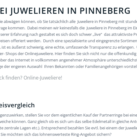
EI JUWELIEREN IN PINNEBERG
ie abwägen können, ob Sie tatsächlich alle Juweliere in Pinneberg mit stu
n Frage kommen. Dabei meinen wir keinesfalls die Juweliere in Pinneberg im
er Erfahrung nach gestaltet es sich doch schwer ,,live“ das attraktivste Pr
isen offeriert werden. Durch eine spezialisierte und eingegrenzte Sortim
ist es äußerst schwierig, eine echte, umfassende Transparenz zu erlangen.
ier- Shops der Onlinejuweliere. Hier finden Sie sich nicht nur die offenkundig 
ber das Internet in vollkommen angenehmer Atmosphäre unterschiedlichste J
nge der engeren Auswahl Ihren Bekannten oder Familienangehörigen vorstel
 finden? Online-Juweliere!
eisvergleich
uwirken, stellen Sie vor dem eigentlichen Kauf der Partnerringe bei eine
iche können. Ganz gleich ob es sich um das selbe Edelmetall in gleiche Ant
gute zentrale Lagen etc.). Entsprechend bezahlen Sie evtl. bei einem der Juwe
. Sie möchten sich das lohnenswerteste Ring-Angebot sichern?