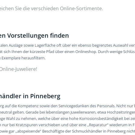
leichen Sie die verschieden Online-Sortimente.
n Vorstellungen finden
alen Auslage­ sowie Lagerfläche oft über ein ebenso begrenztes Auswahl ve
 sich Ihnen der kürzeste Pfad über einen Onlineshop. Durch wenige Schlüsse
 Exemplare herausfiltern.
nline-­Juweliere!
händler in Pinneberg
 auf die Kompetenz sowie den Servicegedanken des Personals. Nicht nur bei
neutral gelten. Gerade bei lebenslangen Juwelierwaren, etwa Hochzeitsringe
enge Wahl zu nehmen, welche über eine hohe Korrosionsbeständigkeit bei zei
sich nur bei Kratzspuren verschieben und über eine ,,Reparatur“ wiederum i
ie gar ,,abspeisende“ Beschäftigte der Schmuckhändler in Pinneberg nicht