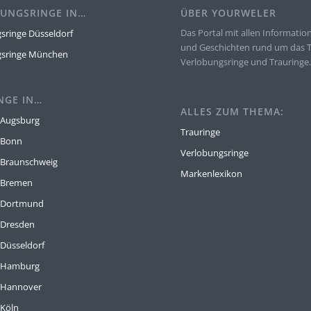
UNGSRINGE IN…
ÜBER YOURWELER
Das Portal mit allen Informatio
sringe Düsseldorf
und Geschichten rund um das
gsringe München
Verlobungsringe und Trauringe
NGE IN…
ALLES ZUM THEMA:
 Augsburg
Trauringe
 Bonn
Verlobungsringe
 Braunschweig
Markenlexikon
 Bremen
e Dortmund
 Dresden
 Düsseldorf
e Hamburg
 Hannover
 Köln