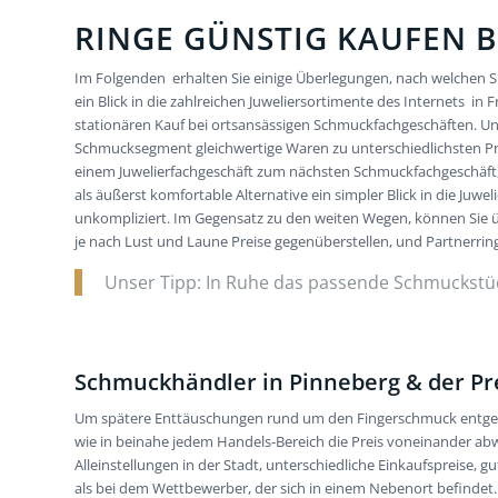
RINGE GÜNSTIG KAUFEN B
Im Folgenden erhalten Sie einige Überlegungen, nach welchen S
ein Blick in die zahlreichen Juweliersortimente des Internets i
stationären Kauf bei ortsansässigen Schmuckfachgeschäften. Unser
Schmucksegment gleichwertige Waren zu unterschiedlichsten Pre
einem Juwelierfachgeschäft zum nächsten Schmuckfachgeschäft, 
als äußerst komfortable Alternative ein simpler Blick in die Juwel
unkompliziert. Im Gegensatz zu den weiten Wegen, können Sie ü
je nach Lust und Laune Preise gegenüberstellen, und Partnerri
Unser Tipp: In Ruhe das passende Schmuckstück
Schmuckhändler in Pinneberg & der Pr
Um spätere Enttäuschungen rund um den Fingerschmuck entgegenz
wie in beinahe jedem Handels-Bereich die Preis voneinander abwe
Alleinstellungen in der Stadt, unterschiedliche Einkaufspreise, 
als bei dem Wettbewerber, der sich in einem Nebenort befindet