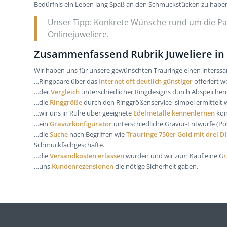
Bedürfnis ein Leben lang Spaß an den Schmuckstücken zu habe
Unser Tipp: Konkrete Wünsche rund um die Par
Onlinejuweliere.
Zusammenfassend Rubrik Juweliere in
Wir haben uns für unsere gewünschten Trauringe einen interssan
…Ringpaare über das
Internet oft deutlich günstiger
offeriert w
…der
Vergleich
unterschiedlicher Ringdesigns durch Abspeichern
…die
Ringgröße
durch den Ringgrößenservice simpel ermittelt 
…wir uns in Ruhe über geeignete
Edelmetalle kennenlernen
kon
…ein
Gravurkonfigurator
unterschiedliche Gravur-Entwürfe (Pos
…die
Suche
nach Begriffen wie
Trauringe 750er Gold mit drei 
Schmuckfachgeschäfte.
…die
Versandkosten erlassen
wurden und wir zum Kauf eine G
r
…uns
Kundenrezensionen
die nötige Sicherheit gaben.