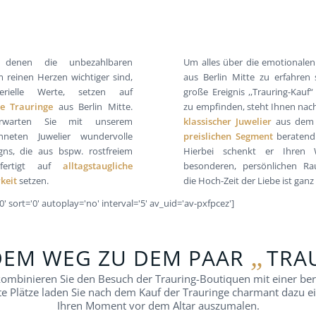
, denen die unbezahlbaren
Um alles über die emotionalen
m reinen Herzen wichtiger sind,
aus Berlin Mitte zu erfahren
erielle Werte, setzen auf
große Ereignis ,,Trauring-Kauf“
te Trauringe
aus Berlin Mitte.
zu empfinden, steht Ihnen nac
rwarten Sie mit unserem
klassischer Juwelier
aus de
chneten Juwelier wundervolle
preislichen Segment
beratend 
gns, die aus bspw. rostfreiem
Hierbei schenkt er Ihren
efertigt auf
alltagstaugliche
besonderen, persönlichen R
keit
setzen.
die Hoch-Zeit der Liebe ist ganz 
' sort='0' autoplay='no' interval='5' av_uid='av-pxfpcez']
„
DEM WEG ZU DEM PAAR
TRA
kombinieren Sie den Besuch der Trauring-Boutiquen mit einer be
te Plätze laden Sie nach dem Kauf der Trauringe charmant dazu 
Ihren Moment vor dem Altar auszumalen.