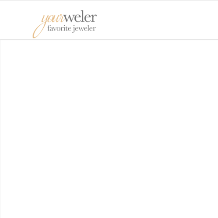
SCHMUCKFACHGESCHÄFTE
FÜR IHRE TRAURINGE AUS
BERLIN MITTE
Während eines eindrucksvollen Sparziergangs
ausgewählte Juweliere aufsuchen, die sich auf Ih
Wunsch-Stil spezialisiert haben, um so die richti
Trauringe in Berlin Mitte zu entdecken.