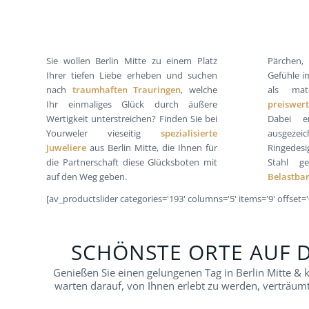
Sie wollen Berlin Mitte zu einem Platz
Pärchen
Ihrer tiefen Liebe erheben und suchen
Gefühle i
nach
traumhaften Trauringen
, welche
als mat
Ihr einmaliges Glück durch äußere
preiswer
Wertigkeit unterstreichen? Finden Sie bei
Dabei e
Yourweler vieseitig
spezialisierte
ausgezei
Juweliere
aus Berlin Mitte, die Ihnen für
Ringedesi
die Partnerschaft diese Glücksboten mit
Stahl g
auf den Weg geben.
Belastbar
[av_productslider categories='193' columns='5' items='9' offset='0
SCHÖNSTE ORTE AUF 
Genießen Sie einen gelungenen Tag in Berlin Mitte & 
warten darauf, von Ihnen erlebt zu werden, verträum