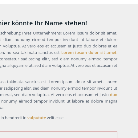
 hier könnte Ihr Name stehen!
eschreibung Ihres Unternehmens! Lorem ipsum dolor sit amet,
 sed diam nonumy eirmod tempor invidunt ut labore et dolore
 voluptua. At vero eos et accusam et justo duo dolores et ea
ren, no sea takimata sanctus est
Lorem ipsum dolor sit amet
.
consetetur sadipscing elitr, sed diam nonumy eirmod tempor
gna aliquyam erat, sed diam voluptua. At vero eos et accusam et
 sea takimata sanctus est Lorem ipsum dolor sit amet. Lorem
ur sadipscing elitr, sed diam nonumy eirmod tempor invidunt ut
m erat, sed diam voluptua. At vero eos et accusam et justo
duo
nonumy eirmod tempor invidunt ut labore et dolore magna
ua.
 in hendrerit in
vulputate
velit esse…