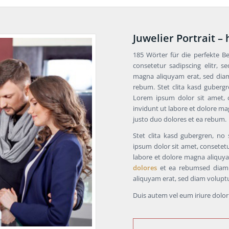
Juwelier Portrait –
185 Wörter für die perfekte B
consetetur sadipscing elitr,
magna aliquyam erat, sed diam
rebum. Stet clita kasd guberg
Lorem ipsum dolor sit amet, 
invidunt ut labore et dolore ma
justo duo dolores et ea rebum.
Stet clita kasd gubergren, no
ipsum dolor sit amet, consetet
labore et dolore magna aliquya
dolores
et ea rebumsed diam 
aliquyam erat, sed diam volupt
Duis autem vel eum iriure dolor