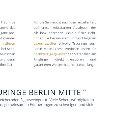
 Trauringe
Für die Sehnsucht nach dem excellenten,
 sowie das
aufmerksamkeitsstarken Ausdruck, der
 ganz pos.
alle bewundernden Blicke auf sich zieht,
hfolgender
finden Sie bei unserem vorgeschlagenen
m
mittleren
Luxus-Juwelier
stilvolle Trauringe aus
bei Seite.
Berlin Mitte . Diese Pretiosen lassen die
 Wünschen
hochwertige Qualität
der Materialien am
aum, denn
Ringfinger direkt erspüren und
Ihre Zeit.
garantieren Werteerhalt , ein Leben lang.
“
URINGE BERLIN MITTE
reichernden Sightseeingtour. Viele Sehenswürdigkeiten
ein, gemeinsam in Erinnerungen zu schwelgen und sich