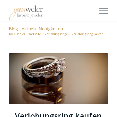
Blog - Aktuelle Neuigkeiten
Du bist hier:
Startseite
/
Verlobungsringe
/
Verlobungsring kaufen
Verlobungsring kaufen