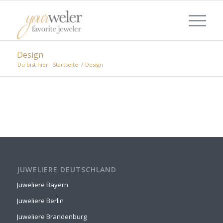
Design
Du bist hier:
Startseite
/
Design
JUWELIERE DEUTSCHLAND
Juweliere Bayern
Juweliere Berlin
Juweliere Brandenburg