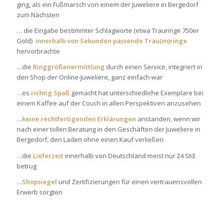
ging, als ein Fußmarsch von einem der Juweliere in Bergedorf
zum Nächsten
… die Eingabe bestimmter Schlagworte (etwa Trauringe 750er
Gold)
innerhalb von Sekunden passende Trau(m)ringe
hervorbrachte
…die
Ringgrößenermittlung
durch einen Service, integriert in
den Shop der Online-Juweliere, ganz einfach war
…es
richtig Spaß
gemacht hat unterschiedliche Exemplare bei
einem Kaffee auf der Couch in allen Perspektiven anzusehen
…
keine rechtfertigenden Erklärungen
anstanden, wenn wir
nach einer tollen Beratung in den Geschäften der Juweliere in
Bergedorf, den Laden ohne einen Kauf verließen
…die
Lieferzeit
innerhalb von Deutschland meist nur 24 Std
betrug
…
Shopsiegel
und Zertifizierungen für einen vertrauensvollen
Erwerb sorgten