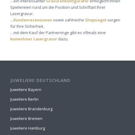
…ein interessanter
Gravurenkonfigurator
ermöglicht Ihnen
Spielereien rund um die Position und Schriftart Ihrer
Lasergravur.
…
Kundenrezensionen
sowie zahlreiche
Shopsiegel
sorgen
für Ihre Sicherheit.
…mit dem Kauf der Partnerringe gibt es oftmals eine
kostenloser Lasergravur
dazu.
JUWELIERE DEUTSCHLAND
Juweliere Bayern
Juweliere Berlin
Juweliere Brandenburg
Juweliere Bremen
Juweliere Hamburg