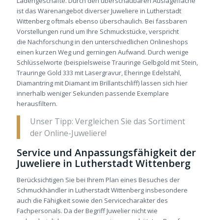
Ladengeschäfte.
Durch den überschaubaren Auslagefläche
ist das Warenangebot diverser Juweliere in Lutherstadt
Wittenberg oftmals ebenso überschaulich. Bei fassbaren
Vorstellungen rund um Ihre Schmuckstücke, verspricht
die Nachforschung in den unterschiedlichen Onlineshops
einen kurzen Weg und gerningen Aufwand. Durch wenige
Schlüsselworte (beispielsweise Trauringe Gelbgold mit Stein,
Trauringe Gold 333 mit Lasergravur, Eheringe Edelstahl,
Diamantring mit Diamant im Brillantschliff) lassen sich hier
innerhalb weniger Sekunden passende Exemplare
herausfiltern.
Unser Tipp: Vergleichen Sie das Sortiment
der Online-­Juweliere!
Service und Anpassungsfähigkeit der
Juweliere in Lutherstadt Wittenberg
Berücksichtigen Sie bei Ihrem Plan eines Besuches der
Schmuckhändler in Lutherstadt Wittenberg insbesondere
auch die Fähigkeit sowie den Servicecharakter des
Fachpersonals. Da der Begriff Juwelier nicht wie