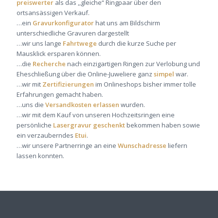
preiswerter
als das ,,gleiche“ Ringpaar über den
ortsansässigen Verkauf.
…ein
Gravurkonfigurator
hat uns am Bildschirm
unterschiedliche Gravuren dargestellt
…wir uns lange
Fahrtwege
durch die kurze Suche per
Mausklick ersparen können.
…die
Recherche
nach einzigartigen Ringen zur Verlobung und
Eheschließung über die Online-Juweliere ganz
simpel
war.
…wir mit
Zertifizierungen
im Onlineshops bisher immer tolle
Erfahrungen gemacht haben.
…uns die
Versandkosten erlassen
wurden.
…wir mit dem Kauf von unseren Hochzeitsringen eine
persönliche
Lasergravur geschenkt
bekommen haben sowie
ein verzauberndes
Etui
.
…wir unsere Partnerringe an eine
Wunschadresse
liefern
lassen konnten.