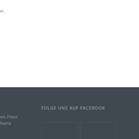
en.
FOLGE UNS AUF FACEBOOK
nen, Fotos
 Thema
.