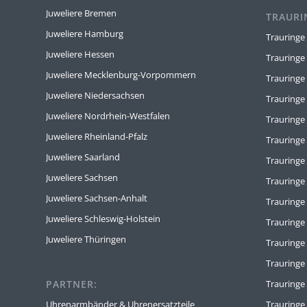
Juweliere Bremen
TRAURI
Juweliere Hamburg
Trauringe
Juweliere Hessen
Trauringe
Juweliere Mecklenburg-Vorpommern
Trauringe
Juweliere Niedersachsen
Trauringe
Juweliere Nordrhein-Westfalen
Trauring
Juweliere Rheinland-Pfalz
Trauringe
Juweliere Saarland
Trauringe
Juweliere Sachsen
Trauring
Juweliere Sachsen-Anhalt
Trauringe
Juweliere Schleswig-Holstein
Trauringe
Juweliere Thüringen
Trauringe 
Trauringe
PARTNER:
Trauring
Uhrenarmbänder & Uhrenersatzteile
Trauringe