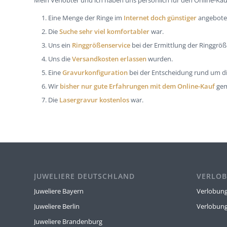
Mein Verlobter und ich haben uns persönlich für den Online-Kau
Eine Menge der Ringe im
Internet doch günstiger
angeboten
Die
Suche sehr viel komfortabler
war.
Uns ein
Ringgrößenservice
bei der Ermittlung der Ringgröß
Uns die
Versandkosten erlassen
wurden.
Eine
Gravurkonfiguration
bei der Entscheidung rund um di
Wir
bisher nur gute Erfahrungen mit dem Online-Kauf
gem
Die
Lasergravur kostenlos
war.
JUWELIERE DEUTSCHLAND
VERLOB
Juweliere Bayern
Verlobung
Juweliere Berlin
Verlobun
Juweliere Brandenburg