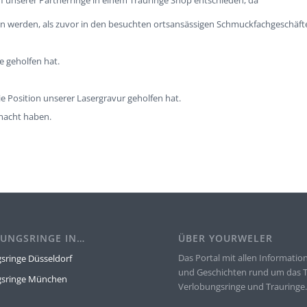
f unserer Partnerringe in einem Trauringe Shop entschieden, da
 werden, als zuvor in den besuchten ortsansässigen Schmuckfachgeschäft
e geholfen hat.
e Position unserer Lasergravur geholfen hat.
acht haben.
UNGSRINGE IN…
ÜBER YOURWELER
Das Portal mit allen Informatio
sringe Düsseldorf
und Geschichten rund um das
gsringe München
Verlobungsringe und Trauringe