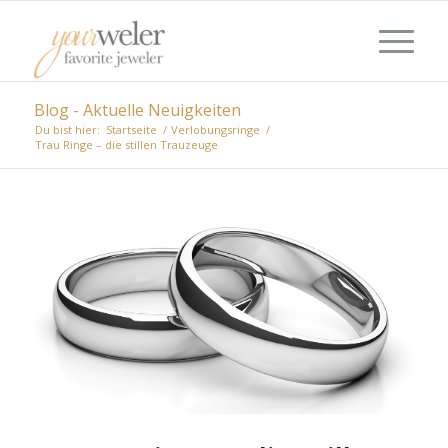
Blog - Aktuelle Neuigkeiten
Du bist hier:
Startseite
/
Verlobungsringe
/
Trau Ringe – die stillen Trauzeuge
sagt:
sagt:
sagt:
sagt:
sagt:
sagt:
sagt:
sagt:
sagt:
sagt:
sagt:
sagt:
sagt:
sagt:
sagt: