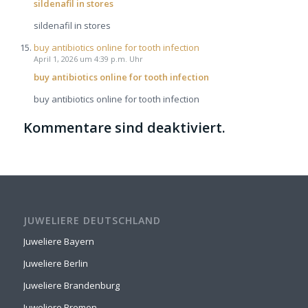
sildenafil in stores
sildenafil in stores
buy antibiotics online for tooth infection
April 1, 2026 um 4:39 p.m. Uhr
buy antibiotics online for tooth infection
buy antibiotics online for tooth infection
Kommentare sind deaktiviert.
JUWELIERE DEUTSCHLAND
Juweliere Bayern
Juweliere Berlin
Juweliere Brandenburg
Juweliere Bremen