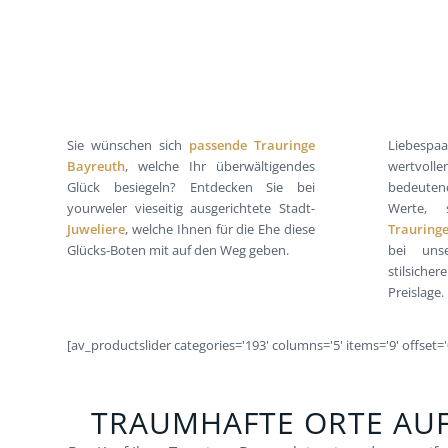
Sie wünschen sich
passende Trauringe
Liebespa
Bayreuth
, welche Ihr überwältigendes
wertvol
Glück besiegeln? Entdecken Sie bei
bedeutend
yourweler vieseitig ausgerichtete Stadt-
Werte,
Juweliere
, welche Ihnen für die Ehe diese
Trauring
Glücks-Boten mit auf den Weg geben.
bei unse
stilsich
Preislage.
[av_productslider categories='193' columns='5' items='9' offset='
TRAUMHAFTE ORTE AU