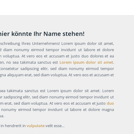
 hier könnte Ihr Name stehen!
eschreibung Ihres Unternehmens! Lorem ipsum dolor sit amet,
 sed diam nonumy eirmod tempor invidunt ut labore et dolore
 voluptua. At vero eos et accusam et justo duo dolores et ea
ren, no sea takimata sanctus est
Lorem ipsum dolor sit amet
.
consetetur sadipscing elitr, sed diam nonumy eirmod tempor
gna aliquyam erat, sed diam voluptua. At vero eos et accusam et
 sea takimata sanctus est Lorem ipsum dolor sit amet. Lorem
ur sadipscing elitr, sed diam nonumy eirmod tempor invidunt ut
m erat, sed diam voluptua. At vero eos et accusam et justo
duo
nonumy eirmod tempor invidunt ut labore et dolore magna
ua.
 in hendrerit in
vulputate
velit esse…