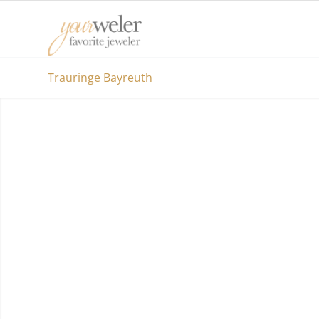
Trauringe Bayreuth
TRAURINGE BAYREUTH: V
KLASSICH BIS AUFFÄLLIG
Als verliebtes Paar in den Hochzeitsvorbereitun
einen erlebnisreichen Tag erleben, zusammen
unterschiedliche Juweliere unterschiedlicher
Ausrichtungen besuchen, gemeinsam voller Vor
traumhafte Trauringe Bayreuth anstecken.