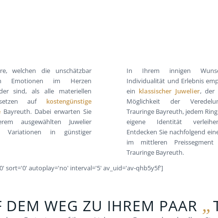
are, welchen die unschätzbar
In Ihrem innigen Wuns
len Emotionen im Herzen
Individualität und Erlebnis emp
er sind, als alle materiellen
ein
klassischer Juwelier
, der
 setzen auf
kostengünstige
Möglichkeit der Veredelu
e
Bayreuth. Dabei erwarten Sie
Trauringe Bayreuth, jedem Ring
rem ausgewählten Juwelier
eigene Identität verleih
ere Variationen in günstiger
Entdecken Sie nachfolgend eine
im mittleren Preissegment
Trauringe Bayreuth.
0' sort='0' autoplay='no' interval='5' av_uid='av-qhb5y5f']
„
F DEM WEG ZU IHREM PAAR