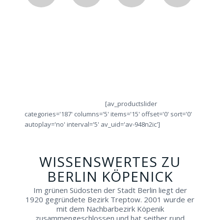
Erleben
Probieren
Lassen
Ver
Sie
Sie
Sie
Sie
IHREN
alle
sich
obje
Städtetrip!
Ringe
von
die
direkt
Fachleuten
Ring
vor
beraten!
Ort!
[av_productslider
categories='187' columns='5' items='15' offset='0' sort='0'
autoplay='no' interval='5' av_uid='av-948n2ic']
WISSENSWERTES ZU
BERLIN KÖPENICK
Im grünen Südosten der Stadt Berlin liegt der
1920 gegründete Bezirk Treptow. 2001 wurde er
mit dem Nachbarbezirk Köpenik
zusammengeschlossen und hat seither rund