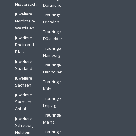
Niedersachsen
Dortmund
Juweliere
Trauringe
Nordrhein-
Dresden
Westfalen
Trauringe
Juweliere
Düsseldorf
Rheinland-
Trauringe
Pfalz
Hamburg
Juweliere
Trauringe
Saarland
Hannover
Juweliere
Trauringe
Sachsen
Köln
Juweliere
Trauringe
Sachsen-
Leipzig
Anhalt
Trauringe
Juweliere
Mainz
Schleswig-
Trauringe
Holstein