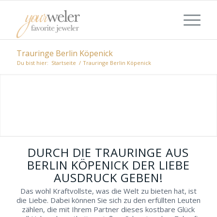
Trauringe Berlin Köpenick
Du bist hier:
Startseite
/
Trauringe Berlin Köpenick
ZEIT FÜR DIE TRAURINGE AUS
BERLIN KÖPENICK
Sie befinden sich mitten in den
Hochzeitsvorbereitungen und ersehnen sich
überzeugende Trauringe aus Berlin
Köpenick? Dann sind Sie hier genau richtig,
DURCH DIE TRAURINGE AUS
denn nachfolgend erwarten Sie spezialisierte
BERLIN KÖPENICK DER LIEBE
Juweliere.
AUSDRUCK GEBEN!
Das wohl Kraftvollste, was die Welt zu bieten hat, ist
die Liebe. Dabei können Sie sich zu den erfüllten Leuten
zählen, die mit Ihrem Partner dieses kostbare Glück