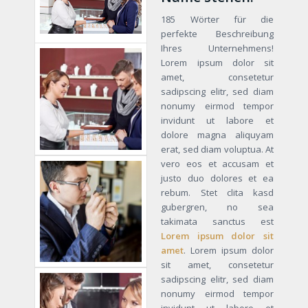
185 Wörter für die
perfekte Beschreibung
Ihres Unternehmens!
Lorem ipsum dolor sit
amet, consetetur
sadipscing elitr, sed diam
nonumy eirmod tempor
invidunt ut labore et
dolore magna aliquyam
erat, sed diam voluptua. At
vero eos et accusam et
justo duo dolores et ea
rebum. Stet clita kasd
gubergren, no sea
takimata sanctus est
Lorem ipsum dolor sit
amet
. Lorem ipsum dolor
sit amet, consetetur
sadipscing elitr, sed diam
nonumy eirmod tempor
invidunt ut labore et