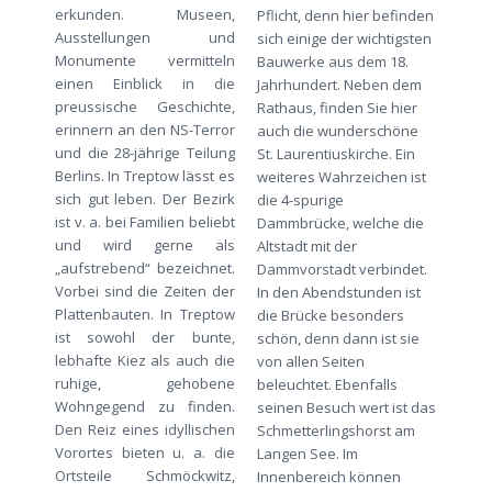
erkunden. Museen,
Pflicht, denn hier befinden
Ausstellungen und
sich einige der wichtigsten
Monumente vermitteln
Bauwerke aus dem 18.
einen Einblick in die
Jahrhundert. Neben dem
preussische Geschichte,
Rathaus, finden Sie hier
erinnern an den NS-Terror
auch die wunderschöne
und die 28-jährige Teilung
St. Laurentiuskirche. Ein
Berlins. In Treptow lässt es
weiteres Wahrzeichen ist
sich gut leben. Der Bezirk
die 4-spurige
ist v. a. bei Familien beliebt
Dammbrücke, welche die
und wird gerne als
Altstadt mit der
„aufstrebend“ bezeichnet.
Dammvorstadt verbindet.
Vorbei sind die Zeiten der
In den Abendstunden ist
Plattenbauten. In Treptow
die Brücke besonders
ist sowohl der bunte,
schön, denn dann ist sie
lebhafte Kiez als auch die
von allen Seiten
ruhige, gehobene
beleuchtet. Ebenfalls
Wohngegend zu finden.
seinen Besuch wert ist das
Den Reiz eines idyllischen
Schmetterlingshorst am
Vorortes bieten u. a. die
Langen See. Im
Ortsteile Schmöckwitz,
Innenbereich können