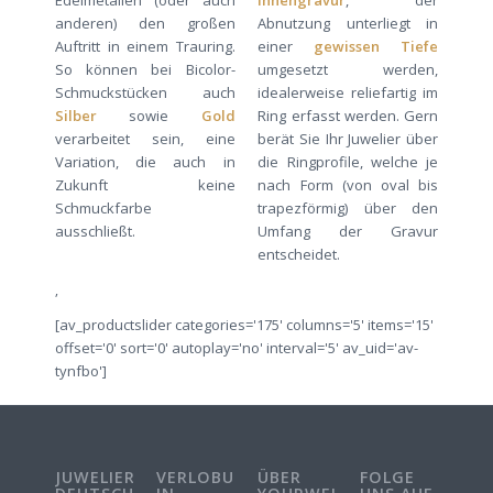
Edelmetallen (oder auch
Innengravur
, der
anderen) den großen
Abnutzung unterliegt in
Auftritt in einem Trauring.
einer
gewissen Tiefe
So können bei Bicolor-
umgesetzt werden,
Schmuckstücken auch
idealerweise reliefartig im
Silber
sowie
Gold
Ring erfasst werden. Gern
verarbeitet sein, eine
berät Sie Ihr Juwelier über
Variation, die auch in
die Ringprofile, welche je
Zukunft keine
nach Form (von oval bis
Schmuckfarbe
trapezförmig) über den
ausschließt.
Umfang der Gravur
entscheidet.
‚
[av_productslider categories='175' columns='5' items='15'
offset='0' sort='0' autoplay='no' interval='5' av_uid='av-
tynfbo']
JUWELIERE
VERLOBUNGSRINGE
ÜBER
FOLGE