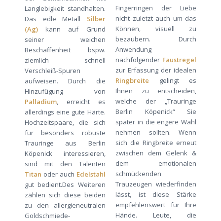
Fingerringen der Liebe
Langlebigkeit standhalten.
nicht zuletzt auch um das
Das edle Metall
Silber
Können, visuell zu
(Ag)
kann auf Grund
bezaubern. Durch
seiner weichen
Anwendung
Beschaffenheit bspw.
nachfolgender
Faustregel
ziemlich schnell
zur Erfassung der idealen
Verschleiß-Spuren
Ringbreite
gelingt es
aufweisen. Durch die
Ihnen zu entscheiden,
Hinzufügung von
welche der „Trauringe
Palladium
, erreicht es
Berlin Köpenick“ Sie
allerdings eine gute Härte.
später in die engere Wahl
Hochzeitspaare, die sich
nehmen sollten. Wenn
für besonders robuste
sich die Ringbreite erneut
Trauringe aus Berlin
zwischen dem Gelenk &
Köpenick interessieren,
dem emotionalen
sind mit den Talenten
schmückenden
Titan
oder auch
Edelstahl
Trauzeugen wiederfinden
gut bedient.Des Weiteren
lässt, ist diese Stärke
zählen sich diese beiden
empfehlenswert für Ihre
zu den allergieneutralen
Hände. Leute, die
Goldschmiede-