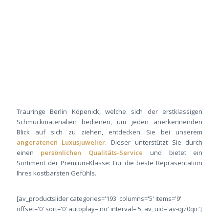
Trauringe Berlin Köpenick, welche sich der erstklassigen
Schmuckmaterialien bedienen, um jeden anerkennenden
Blick auf sich zu ziehen, entdecken Sie bei unserem
angeratenen Luxusjuwelier
. Dieser unterstützt Sie durch
einen
persönlichen Qualitäts-Service
und bietet ein
Sortiment der Premium-Klasse: Für die beste Repräsentation
Ihres kostbarsten Gefühls.
[av_productslider categories='193' columns='5' items='9'
offset='0' sort='0' autoplay='no' interval='5' av_uid='av-qjz0qic']