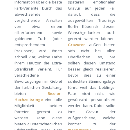
Information über die beste
späteren emotionalen
Farb-Variante. Durch das
Gravur auf jeden Fall
abwechselnde
darauf, dass die
vergleichende Anhalten
ausgewählten Trauringe
von etwa einem
Berlin Köpenick diesem
silberfarbenem sowie
Wunschgedanken auch
goldenem Tuch (oder
gerecht werden können.
entsprechendem
Gravuren
außen bieten
Preziosen) wird Ihnen
sich nicht bei allen
schnell klar, welche Farbe
Oberflächen an, Sie
Ihrem Hautton die Extra-
sollten diesen Umstand
Strahlkraft verleiht. Für
besser gleich realisieren,
verschiedene
bevor dies zu einer
Bevorzugungen im Gebiet
schlechten Stimmungslage
der farblichen Gestaltung,
führt, weil das Lieblings-
bieten
Bicolor-
Paar nicht nicht wie
Hochzeitsringe
eine tolle
gewünscht personalisiert
Möglichkeit beiden
werden kann. Dabei sollte
Parteien gerecht zu
Ihre Gravur der
werden. Denn diese
Außgenschiene, welche
bieten 2 unterschiedlichen
konträr zu der