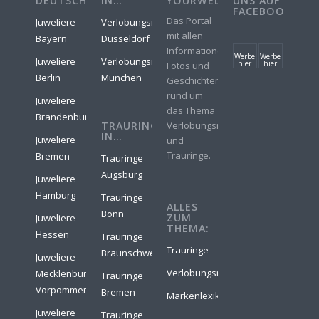
DEUTSCHLAND
IN…
YOURWELER
UNS AUF
FACEBOOK
Das Portal
Juweliere
Verlobungsringe
mit allen
Bayern
Düsseldorf
Informationen,
Werbe
Werbe
Juweliere
Verlobungsringe
hier
hier
Fotos und
Berlin
München
Geschichten
rund um
Juweliere
das Thema
Brandenburg
TRAURINGE
Verlobungsringe
IN…
Juweliere
und
Trauringe.
Bremen
Trauringe
Augsburg
Juweliere
Hamburg
Trauringe
ALLES
Bonn
ZUM
Juweliere
THEMA:
Hessen
Trauringe
Trauringe
Braunschweig
Juweliere
Verlobungsringe
Mecklenburg-
Trauringe
Vorpommern
Bremen
Markenlexikon
Juweliere
Trauringe