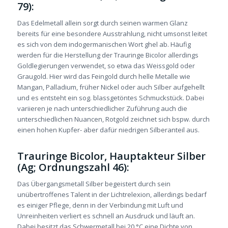
79):
Das Edelmetall allein sorgt durch seinen warmen Glanz
bereits für eine besondere Ausstrahlung, nicht umsonst leitet
es sich von dem indogermanischen Wort ghel ab. Häufig
werden für die Herstellung der Trauringe Bicolor allerdings
Goldlegierungen verwendet, so etwa das Weissgold oder
Graugold. Hier wird das Feingold durch helle Metalle wie
Mangan, Palladium, früher Nickel oder auch Silber aufgehellt
und es entsteht ein sog. blassgetöntes Schmuckstück. Dabei
variieren je nach unterschiedlicher Zuführung auch die
unterschiedlichen Nuancen, Rotgold zeichnet sich bspw. durch
einen hohen Kupfer- aber dafür niedrigen Silberanteil aus.
Trauringe Bicolor, Hauptakteur Silber
(Ag; Ordnungszahl 46):
Das Übergangsmetall Silber begeistert durch sein
unübertroffenes Talent in der Lichtrelexion, allerdings bedarf
es einiger Pflege, denn in der Verbindung mit Luft und
Unreinheiten verliert es schnell an Ausdruck und läuft an.
Dabei besitzt das Schwermetall bei 20 °C eine Dichte von