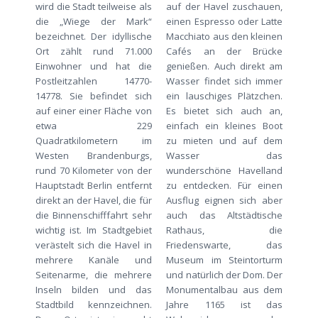
wird die Stadt teilweise als
auf der Havel zuschauen,
die „Wiege der Mark“
einen Espresso oder Latte
bezeichnet. Der idyllische
Macchiato aus den kleinen
Ort zählt rund 71.000
Cafés an der Brücke
Einwohner und hat die
genießen. Auch direkt am
Postleitzahlen 14770-
Wasser findet sich immer
14778. Sie befindet sich
ein lauschiges Plätzchen.
auf einer einer Fläche von
Es bietet sich auch an,
etwa 229
einfach ein kleines Boot
Quadratkilometern im
zu mieten und auf dem
Westen Brandenburgs,
Wasser das
rund 70 Kilometer von der
wunderschöne Havelland
Hauptstadt Berlin entfernt
zu entdecken. Für einen
direkt an der Havel, die für
Ausflug eignen sich aber
die Binnenschifffahrt sehr
auch das Altstädtische
wichtig ist. Im Stadtgebiet
Rathaus, die
verästelt sich die Havel in
Friedenswarte, das
mehrere Kanäle und
Museum im Steintorturm
Seitenarme, die mehrere
und natürlich der Dom. Der
Inseln bilden und das
Monumentalbau aus dem
Stadtbild kennzeichnen.
Jahre 1165 ist das