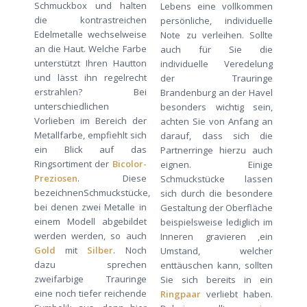
Schmuckbox und halten
Lebens eine vollkommen
die kontrastreichen
persönliche, individuelle
Edelmetalle wechselweise
Note zu verleihen. Sollte
an die Haut. Welche Farbe
auch für Sie die
unterstützt Ihren Hautton
individuelle Veredelung
und lässt ihn regelrecht
der Trauringe
erstrahlen? Bei
Brandenburg an der Havel
unterschiedlichen
besonders wichtig sein,
Vorlieben im Bereich der
achten Sie von Anfang an
Metallfarbe, empfiehlt sich
darauf, dass sich die
ein Blick auf das
Partnerringe hierzu auch
Ringsortiment der
Bicolor-
eignen. Einige
Preziosen
. Diese
Schmuckstücke lassen
bezeichnenSchmuckstücke,
sich durch die besondere
bei denen zwei Metalle in
Gestaltung der Oberfläche
einem Modell abgebildet
beispielsweise lediglich im
werden werden, so auch
Inneren gravieren ,ein
Gold
mit
Silber
. Noch
Umstand, welcher
dazu sprechen
enttäuschen kann, sollten
zweifarbige Trauringe
Sie sich bereits in ein
eine noch tiefer reichende
Ringpaar
verliebt haben.