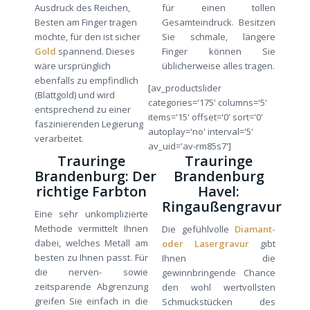
Ausdruck des Reichen,
für einen tollen
Besten am Finger tragen
Gesamteindruck. Besitzen
möchte, für den ist sicher
Sie schmale, längere
Gold
spannend. Dieses
Finger können Sie
wäre ursprünglich
üblicherweise alles tragen.
ebenfalls zu empfindlich
[av_productslider
(Blattgold) und wird
categories='175' columns='5'
entsprechend zu einer
items='15' offset='0' sort='0'
faszinierenden Legierung
autoplay='no' interval='5'
verarbeitet.
av_uid='av-rm85s7']
Trauringe
Trauringe
Brandenburg: Der
Brandenburg
richtige Farbton
Havel:
Ringaußengravur
Eine sehr unkomplizierte
Methode vermittelt Ihnen
Die gefühlvolle
Diamant-
dabei, welches Metall am
oder Lasergravur
gibt
besten zu Ihnen passt. Für
Ihnen die
die nerven- sowie
gewinnbringende Chance
zeitsparende Abgrenzung
den wohl wertvollsten
greifen Sie einfach in die
Schmuckstücken des