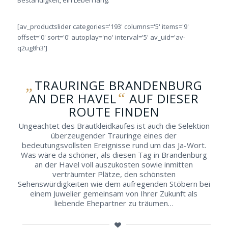
Beständigkeit, ein Leben lang.
[av_productslider categories='193' columns='5' items='9'
offset='0' sort='0' autoplay='no' interval='5' av_uid='av-
q2ug8h3']
„
TRAURINGE BRANDENBURG
“
AN DER HAVEL
AUF DIESER
ROUTE FINDEN
Ungeachtet des Brautkleidkaufes ist auch die Selektion
überzeugender Trauringe eines der
bedeutungsvollsten Ereignisse rund um das Ja-Wort.
Was wäre da schöner, als diesen Tag in Brandenburg
an der Havel voll auszukosten sowie inmitten
verträumter Plätze, den schönsten
Sehenswürdigkeiten wie dem aufregenden Stöbern bei
einem Juwelier gemeinsam von Ihrer Zukunft als
liebende Ehepartner zu träumen…