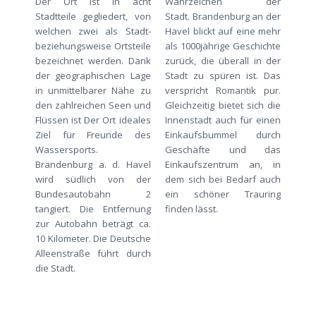
Der Ort ist in acht
Wahrzeichen der
Stadtteile gegliedert, von
Stadt. Brandenburg an der
welchen zwei als Stadt-
Havel blickt auf eine mehr
beziehungsweise Ortsteile
als 1000jährige Geschichte
bezeichnet werden. Dank
zurück, die überall in der
der geographischen Lage
Stadt zu spüren ist. Das
in unmittelbarer Nähe zu
verspricht Romantik pur.
den zahlreichen Seen und
Gleichzeitig bietet sich die
Flüssen ist Der Ort ideales
Innenstadt auch für einen
Ziel für Freunde des
Einkaufsbummel durch
Wassersports.
Geschäfte und das
Brandenburg a. d. Havel
Einkaufszentrum an, in
wird südlich von der
dem sich bei Bedarf auch
Bundesautobahn 2
ein schöner Trauring
tangiert. Die Entfernung
finden lässt.
zur Autobahn beträgt ca.
10 Kilometer. Die Deutsche
Alleenstraße führt durch
die Stadt.