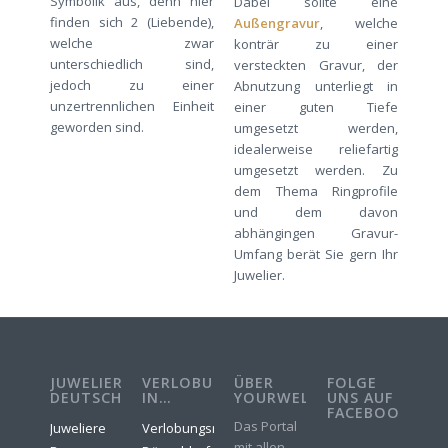
Symbolik aus, denn hier
Dabei sollte eine
finden sich 2 (Liebende),
Außengravur
, welche
welche zwar
konträr zu einer
unterschiedlich sind,
versteckten Gravur, der
jedoch zu einer
Abnutzung unterliegt in
unzertrennlichen Einheit
einer guten Tiefe
geworden sind.
umgesetzt werden,
idealerweise reliefartig
umgesetzt werden. Zu
dem Thema Ringprofile
und dem davon
abhängingen Gravur-
Umfang berät Sie gern Ihr
Juwelier.
JUWELIERE
VERLOBUNGSRINGE
ÜBER
FOLGE
DEUTSCHLAND
IN…
YOURWELER
UNS AUF
FACEBOOK
Das Portal
Juweliere
Verlobungsringe
mit allen