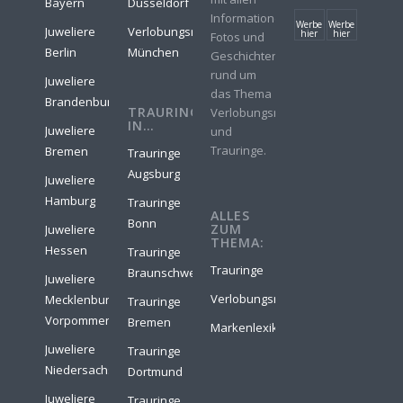
Bayern
Düsseldorf
Informationen,
Werbe
Werbe
Juweliere
Verlobungsringe
hier
hier
Fotos und
Berlin
München
Geschichten
rund um
Juweliere
das Thema
Brandenburg
TRAURINGE
Verlobungsringe
IN…
Juweliere
und
Trauringe.
Bremen
Trauringe
Augsburg
Juweliere
Hamburg
Trauringe
ALLES
Bonn
ZUM
Juweliere
THEMA:
Hessen
Trauringe
Trauringe
Braunschweig
Juweliere
Verlobungsringe
Mecklenburg-
Trauringe
Vorpommern
Bremen
Markenlexikon
Juweliere
Trauringe
Niedersachsen
Dortmund
Juweliere
Trauringe