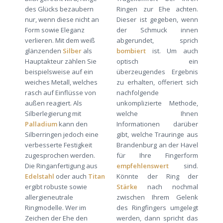
des Glücks bezaubern
Ringen zur Ehe achten.
nur, wenn diese nicht an
Dieser ist gegeben, wenn
Form sowie Eleganz
der Schmuck innen
verlieren. Mit dem weiß
abgerundet, sprich
glänzenden
Silber
als
bombiert
ist. Um auch
Hauptakteur zählen Sie
optisch ein
beispielsweise auf ein
überzeugendes Ergebnis
weiches Metall, welches
zu erhalten, offeriert sich
rasch auf Einflüsse von
nachfolgende
außen reagiert. Als
unkomplizierte Methode,
Silberlegierung mit
welche Ihnen
Palladium
kann den
Informationen darüber
Silberringen jedoch eine
gibt, welche Trauringe aus
verbesserte Festigkeit
Brandenburg an der Havel
zugesprochen werden.
für Ihre Fingerform
Die Ringanfertigung aus
empfehlenswert
sind.
Edelstahl
oder auch
Titan
Könnte der Ring der
ergibt robuste sowie
Stärke
nach nochmal
allergieneutrale
zwischen Ihrem Gelenk
Ringmodelle. Wer im
des Ringfingers umgelegt
Zeichen der Ehe den
werden, dann spricht das