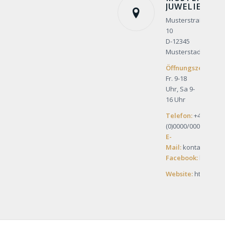
JUWELIER
Musterstraße
10
D-12345
Musterstadt
Öffnungszeiten:
M
Fr. 9-18
Uhr, Sa 9-
16 Uhr
Telefon:
+49
(0)0000/00000
E-
Mail:
kontakt@must
Facebook:
https:/
Website:
http://ww