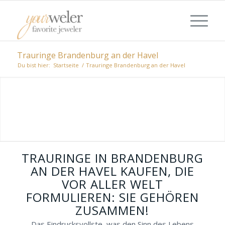
Trauringe Brandenburg an der Havel
Du bist hier:
Startseite
/
Trauringe Brandenburg an der Havel
FÜR IHRE IDEEN PASSGENAUE
TRAURINGE IN BRANDENBURG AN
DER HAVEL ENTDECKEN
Zusammen einen romantischen Tag
genießen, zusammen unterschiedliche
Juweliere unterschiedlicher Ausrichtungen
TRAURINGE IN BRANDENBURG
besuchen, gemeinsam traumhafte Trauringe
AN DER HAVEL KAUFEN, DIE
in Brandenburg an der Havel anstecken.
VOR ALLER WELT
FORMULIEREN: SIE GEHÖREN
ZUSAMMEN!
Das Eindrucksvollste, was den Sinn des Lebens