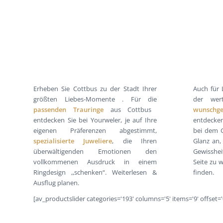
Erheben Sie Cottbus zu der Stadt Ihrer
Auch für 
größten Liebes-Momente . Für die
der wert
passenden Trauringe
aus Cottbus
wunschge
entdecken Sie bei Yourweler, je auf Ihre
entdecke
eigenen Präferenzen abgestimmt,
bei dem G
spezialisierte Juweliere
, die Ihren
Glanz an,
überwältigenden Emotionen den
Gewisshe
vollkommenen Ausdruck in einem
Seite zu 
Ringdesign ,,schenken“. Weiterlesen &
finden.
Ausflug planen.
[av_productslider categories='193' columns='5' items='9' offset='