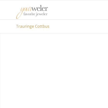
Trauringe Cottbus
ZEIT FÜR DIE TRAURINGE 
COTTBUS
Das Fest der Liebe rückt stetig immer näher und
suchen noch stilvolle Trauringe aus Cottbus? Da
Sie hier genau richtig, denn im Folgenden erwart
unterschiedlich spezialisierte Juweliere.