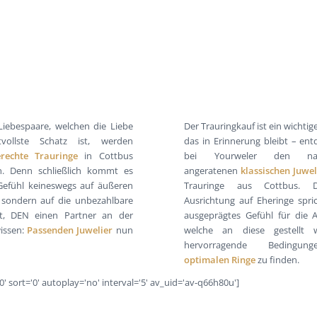
Liebespaare, welchen die Liebe
Der Trauringkauf ist ein wichtige
vollste Schatz ist, werden
das in Erinnerung bleibt – ent
rechte Trauringe
in Cottbus
bei Yourweler den nac
n. Denn schließlich kommt es
angeratenen
klassischen Juwel
efühl keineswegs auf äußeren
Trauringe aus Cottbus. D
 sondern auf die unbezahlbare
Ausrichtung auf Eheringe spric
it, DEN einen Partner an der
ausgeprägtes Gefühl für die 
wissen:
Passenden Juwelier
nun
welche an diese gestellt
hervorragende Bedingun
optimalen Ringe
zu finden.
0' sort='0' autoplay='no' interval='5' av_uid='av-q66h80u']