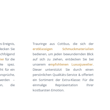
s Ereignis,
Trauringe aus Cottbus, die sich der
decken Sie
erstklassigen Schmuckmaterialien
hfolgend
bedienen, um jeden bewundernden Blick
ier
für die
auf sich zu ziehen, entdecken Sie bei
ie spez.
unserem e
mpfohlenen Luxusjuwelier
.
ht für ein
Dieser unterstützt Sie durch einen
Ansprüche,
persönlichen Qualitäts-Service & offeriert
 werden –
ein Sortiment der Extra-Klasse: Für die
gen, die
einmalige Repräsentation Ihrer
kostbarsten Emotion.