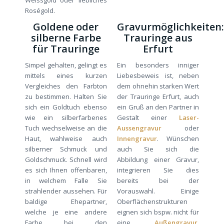
Weissgold oder liebliches
Roségold.
Goldene oder
Gravurmöglichkeiten
silberne Farbe
Trauringe aus
für Trauringe
Erfurt
Simpel gehalten, gelingt es
Ein besonders inniger
mittels eines kurzen
Liebesbeweis ist, neben
Vergleiches den Farbton
dem ohnehin starken Wert
zu bestimmen. Halten Sie
der Trauringe Erfurt, auch
sich ein Goldtuch ebenso
ein Gruß an den Partner in
wie ein silberfarbenes
Gestalt einer
Laser-
Tuch wechselweise an die
Aussengravur
oder
Haut, wahlweise auch
Innengravur
. Wünschen
silberner Schmuck und
auch Sie sich die
Goldschmuck. Schnell wird
Abbildung einer Gravur,
es sich Ihnen offenbaren,
integrieren Sie dies
in welchem Falle Sie
bereits bei der
strahlender aussehen. Für
Vorauswahl. Einige
baldige Ehepartner,
Oberflächenstrukturen
welche je eine andere
eignen sich bspw. nicht für
Farbe bei den
eine
Außengravur
,