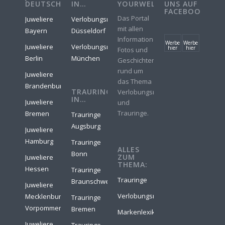
DEUTSCHLAND
IN…
YOURWELER
UNS AUF
FACEBOOK
Das Portal
Juweliere
Verlobungsringe
mit allen
Bayern
Düsseldorf
Informationen,
Werbe
Werbe
Juweliere
Verlobungsringe
hier
hier
Fotos und
Berlin
München
Geschichten
rund um
Juweliere
das Thema
Brandenburg
TRAURINGE
Verlobungsringe
IN…
Juweliere
und
Trauringe.
Bremen
Trauringe
Augsburg
Juweliere
Hamburg
Trauringe
ALLES
Bonn
ZUM
Juweliere
THEMA:
Hessen
Trauringe
Trauringe
Braunschweig
Juweliere
Verlobungsringe
Mecklenburg-
Trauringe
Vorpommern
Bremen
Markenlexikon
Juweliere