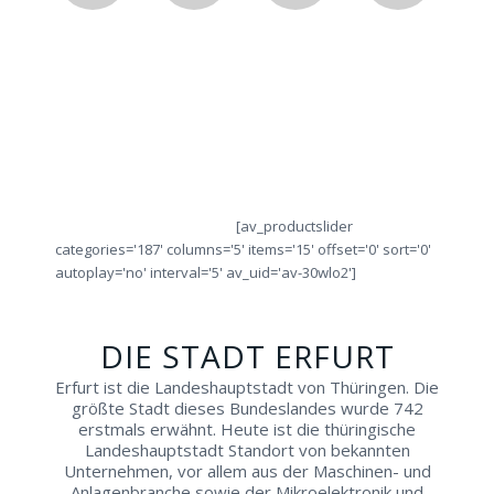
Erleben
Probieren
Lassen
Ver
Sie
Sie
Sie
Sie
IHREN
alle
sich
obje
Städtetrip!
Ringe
von
die
direkt
Fachleuten
Ring
vor
beraten!
Ort!
[av_productslider
categories='187' columns='5' items='15' offset='0' sort='0'
autoplay='no' interval='5' av_uid='av-30wlo2']
DIE STADT ERFURT
Erfurt ist die Landeshauptstadt von Thüringen. Die
größte Stadt dieses Bundeslandes wurde 742
erstmals erwähnt. Heute ist die thüringische
Landeshauptstadt Standort von bekannten
Unternehmen, vor allem aus der Maschinen- und
Anlagenbranche sowie der Mikroelektronik und