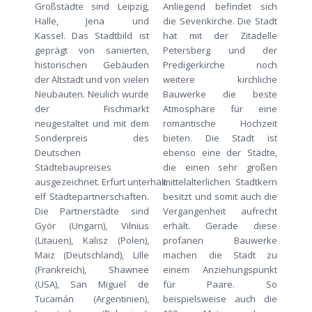
Großstädte sind Leipzig,
Anliegend befindet sich
Halle, Jena und
die Severikirche. Die Stadt
Kassel. Das Stadtbild ist
hat mit der Zitadelle
geprägt von sanierten,
Petersberg und der
historischen Gebäuden
Predigerkirche noch
der Altstadt und von vielen
weitere kirchliche
Neubauten. Neulich wurde
Bauwerke die beste
der Fischmarkt
Atmosphäre für eine
neugestaltet und mit dem
romantische Hochzeit
Sonderpreis des
bieten. Die Stadt ist
Deutschen
ebenso eine der Städte,
Städtebaupreises
die einen sehr großen
ausgezeichnet. Erfurt unterhält
mittelalterlichen Stadtkern
elf Städtepartnerschaften.
besitzt und somit auch die
Die Partnerstädte sind
Vergangenheit aufrecht
Györ (Ungarn), Vilnius
erhält. Gerade diese
(Litauen), Kalisz (Polen),
profanen Bauwerke
Maiz (Deutschland), Lille
machen die Stadt zu
(Frankreich), Shawnee
einem Anziehungspunkt
(USA), San Miguel de
für Paare. So
Tucamán (Argentinien),
beispielsweise auch die