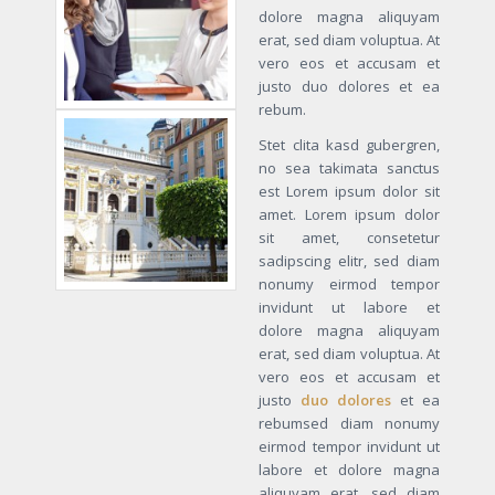
dolore magna aliquyam
erat, sed diam voluptua. At
vero eos et accusam et
justo duo dolores et ea
rebum.
Stet clita kasd gubergren,
no sea takimata sanctus
est Lorem ipsum dolor sit
amet. Lorem ipsum dolor
sit amet, consetetur
sadipscing elitr, sed diam
nonumy eirmod tempor
invidunt ut labore et
dolore magna aliquyam
erat, sed diam voluptua. At
vero eos et accusam et
justo
duo dolores
et ea
rebumsed diam nonumy
eirmod tempor invidunt ut
labore et dolore magna
aliquyam erat, sed diam