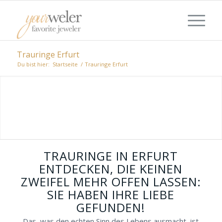
Trauringe Erfurt
Du bist hier:
Startseite
/
Trauringe Erfurt
TRAURINGE AUS ERFURT: VON
PRÄGNANT BIS ZEITLOS
Bei einem romantischen Stadtbummel
ausgewählte Juweliere aufsuchen, die sich auf
Ihren Wunsch-Stil spezialisiert haben, um so
die richtigen Trauringe in Erfurt zu entdecken.
TRAURINGE IN ERFURT
ENTDECKEN, DIE KEINEN
ZWEIFEL MEHR OFFEN LASSEN:
SIE HABEN IHRE LIEBE
GEFUNDEN!
Das, was den echten Sinn des Lebens ausmacht, ist