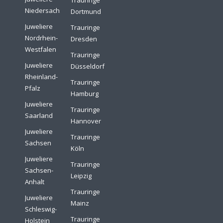
Trauringe
Niedersachsen
Dortmund
Juweliere
Trauringe
Nordrhein-
Dresden
Westfalen
Trauringe
Juweliere
Düsseldorf
Rheinland-
Trauringe
Pfalz
Hamburg
Juweliere
Trauringe
Saarland
Hannover
Juweliere
Trauringe
Sachsen
Köln
Juweliere
Trauringe
Sachsen-
Leipzig
Anhalt
Trauringe
Juweliere
Mainz
Schleswig-
Trauringe
Holstein