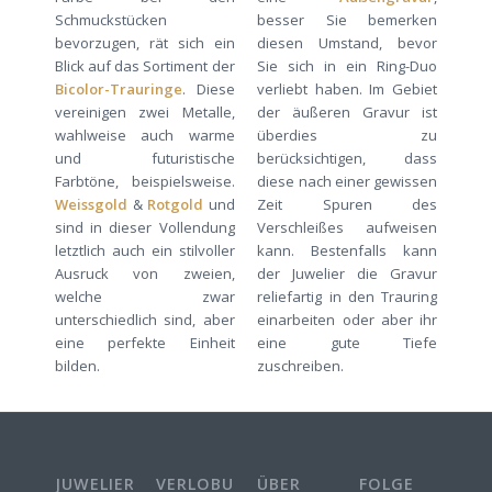
Schmuckstücken
besser Sie bemerken
bevorzugen, rät sich ein
diesen Umstand, bevor
Blick auf das Sortiment der
Sie sich in ein Ring-Duo
Bicolor-Trauringe
. Diese
verliebt haben. Im Gebiet
vereinigen zwei Metalle,
der äußeren Gravur ist
wahlweise auch warme
überdies zu
und futuristische
berücksichtigen, dass
Farbtöne, beispielsweise.
diese nach einer gewissen
Weissgold
&
Rotgold
und
Zeit Spuren des
sind in dieser Vollendung
Verschleißes aufweisen
letztlich auch ein stilvoller
kann. Bestenfalls kann
Ausruck von zweien,
der Juwelier die Gravur
welche zwar
reliefartig in den Trauring
unterschiedlich sind, aber
einarbeiten oder aber ihr
eine perfekte Einheit
eine gute Tiefe
bilden.
zuschreiben.
JUWELIERE
VERLOBUNGSRINGE
ÜBER
FOLGE