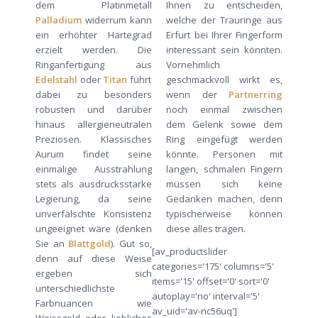
dem Platinmetall
Ihnen zu entscheiden,
Palladium
widerrum kann
welche der Trauringe aus
ein erhöhter Härtegrad
Erfurt bei Ihrer Fingerform
erzielt werden. Die
interessant sein könnten.
Ringanfertigung aus
Vornehmlich
Edelstahl
oder
Titan
führt
geschmackvoll wirkt es,
dabei zu besonders
wenn der
Partnerring
robusten und darüber
noch einmal zwischen
hinaus allergieneutralen
dem Gelenk sowie dem
Preziosen. Klassisches
Ring eingefügt werden
Aurum findet seine
könnte. Personen mit
einmalige Ausstrahlung
langen, schmalen Fingern
stets als ausdrucksstarke
müssen sich keine
Legierung, da seine
Gedanken machen, denn
unverfälschte Konsistenz
typischerweise können
ungeeignet wäre (denken
diese alles tragen.
Sie an
Blattgold
). Gut so,
[av_productslider
denn auf diese Weise
categories='175' columns='5'
ergeben sich
items='15' offset='0' sort='0'
unterschiedlichste
autoplay='no' interval='5'
Farbnuancen wie
av_uid='av-nc56uq']