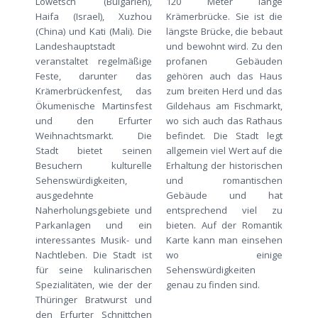
Lowetsch (Bulgarien),
120 Meter lange
Haifa (Israel), Xuzhou
Krämerbrücke. Sie ist die
(China) und Kati (Mali). Die
längste Brücke, die bebaut
Landeshauptstadt
und bewohnt wird. Zu den
veranstaltet regelmäßige
profanen Gebäuden
Feste, darunter das
gehören auch das Haus
Krämerbrückenfest, das
zum breiten Herd und das
Ökumenische Martinsfest
Gildehaus am Fischmarkt,
und den Erfurter
wo sich auch das Rathaus
Weihnachtsmarkt. Die
befindet. Die Stadt legt
Stadt bietet seinen
allgemein viel Wert auf die
Besuchern kulturelle
Erhaltung der historischen
Sehenswürdigkeiten,
und romantischen
ausgedehnte
Gebäude und hat
Naherholungsgebiete und
entsprechend viel zu
Parkanlagen und ein
bieten. Auf der Romantik
interessantes Musik- und
Karte kann man einsehen
Nachtleben. Die Stadt ist
wo einige
für seine kulinarischen
Sehenswürdigkeiten
Spezialitäten, wie der der
genau zu finden sind.
Thüringer Bratwurst und
den Erfurter Schnittchen