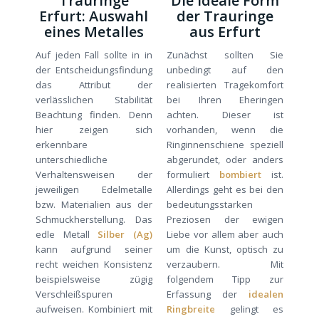
Trauringe
Die ideale Form
Erfurt: Auswahl
der Trauringe
eines Metalles
aus Erfurt
Auf jeden Fall sollte in in
Zunächst sollten Sie
der Entscheidungsfindung
unbedingt auf den
das Attribut der
realisierten Tragekomfort
verlässlichen Stabilität
bei Ihren Eheringen
Beachtung finden. Denn
achten. Dieser ist
hier zeigen sich
vorhanden, wenn die
erkennbare
Ringinnenschiene speziell
unterschiedliche
abgerundet, oder anders
Verhaltensweisen der
formuliert
bombiert
ist.
jeweiligen Edelmetalle
Allerdings geht es bei den
bzw. Materialien aus der
bedeutungsstarken
Schmuckherstellung. Das
Preziosen der ewigen
edle Metall
Silber (Ag)
Liebe vor allem aber auch
kann aufgrund seiner
um die Kunst, optisch zu
recht weichen Konsistenz
verzaubern. Mit
beispielsweise zügig
folgendem Tipp zur
Verschleißspuren
Erfassung der
idealen
aufweisen. Kombiniert mit
Ringbreite
gelingt es