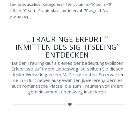
[av_productslider categories='193' columns='5' items='9'
offset='0' sort='0' autoplay='no' interval='5' av_uid='av-
pwjuo2a']
„
“
TRAURINGE ERFURT
INMITTEN DES SIGHTSEEING`
ENTDECKEN
Da der Trauringkauf als eines der bedeutungsvollsten
Erlebnisse auf Ihrem Liebesweg ist, sollten Sie diesen
idealer Weise in ganzem Maße auskosten. So erwarten
Sie in Erfurt neben ausgewählten Juwelieren,überdies
auch romantische Plätze, die zum Träumen von Ihrem
gemeinsamen Lebensweg inspirieren.