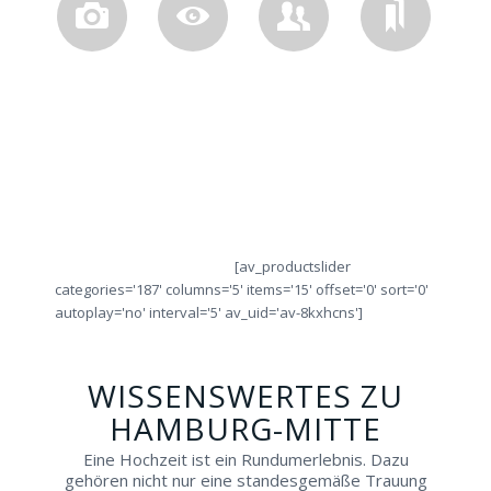
MOMENTE
PASSGENAU
BERATUNG
SO
Erleben
Probieren
Lassen
Ver
Sie
Sie
Sie
Sie
IHREN
alle
sich
obje
Städtetrip!
Ringe
von
die
direkt
Fachleuten
Ring
vor
beraten!
Ort!
[av_productslider
categories='187' columns='5' items='15' offset='0' sort='0'
autoplay='no' interval='5' av_uid='av-8kxhcns']
WISSENSWERTES ZU
HAMBURG-MITTE
Eine Hochzeit ist ein Rundumerlebnis. Dazu
gehören nicht nur eine standesgemäße Trauung