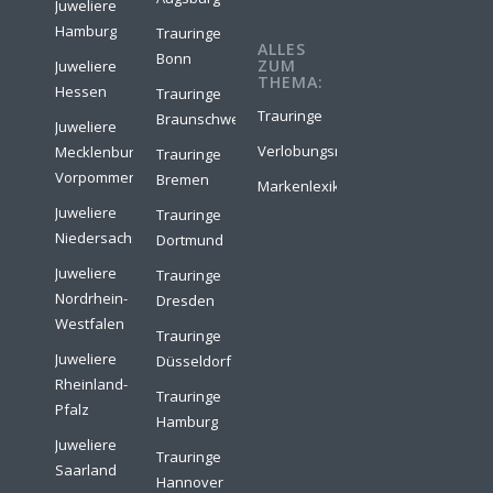
Juweliere
Hamburg
Trauringe
ALLES
Bonn
ZUM
Juweliere
THEMA:
Hessen
Trauringe
Trauringe
Braunschweig
Juweliere
Verlobungsringe
Mecklenburg-
Trauringe
Vorpommern
Bremen
Markenlexikon
Juweliere
Trauringe
Niedersachsen
Dortmund
Juweliere
Trauringe
Nordrhein-
Dresden
Westfalen
Trauringe
Juweliere
Düsseldorf
Rheinland-
Trauringe
Pfalz
Hamburg
Juweliere
Trauringe
Saarland
Hannover