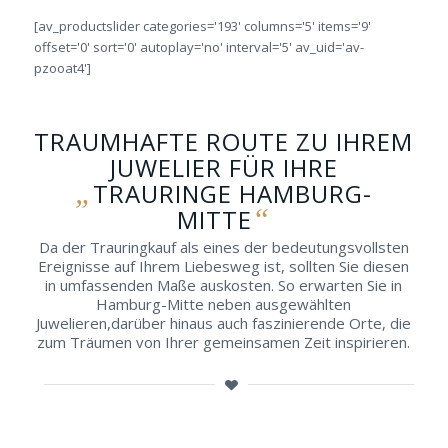
[av_productslider categories='193' columns='5' items='9'
offset='0' sort='0' autoplay='no' interval='5' av_uid='av-
pzooat4']
TRAUMHAFTE ROUTE ZU IHREM
JUWELIER FÜR IHRE
„
TRAURINGE HAMBURG-
“
MITTE
Da der Trauringkauf als eines der bedeutungsvollsten
Ereignisse auf Ihrem Liebesweg ist, sollten Sie diesen
in umfassenden Maße auskosten. So erwarten Sie in
Hamburg-Mitte neben ausgewählten
Juwelieren,darüber hinaus auch faszinierende Orte, die
zum Träumen von Ihrer gemeinsamen Zeit inspirieren.