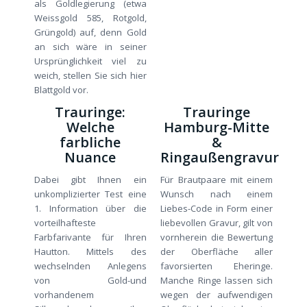
als Goldlegierung (etwa
Weissgold 585, Rotgold,
Grüngold) auf, denn Gold
an sich wäre in seiner
Ursprünglichkeit viel zu
weich, stellen Sie sich hier
Blattgold vor.
Trauringe:
Trauringe
Welche
Hamburg-Mitte
farbliche
&
Nuance
Ringaußengravur
Dabei gibt Ihnen ein
Für Brautpaare mit einem
unkomplizierter Test eine
Wunsch nach einem
1. Information über die
Liebes-Code in Form einer
vorteilhafteste
liebevollen Gravur, gilt von
Farbfarivante für Ihren
vornherein die Bewertung
Hautton. Mittels des
der Oberfläche aller
wechselnden Anlegens
favorsierten Eheringe.
von Gold-und
Manche Ringe lassen sich
vorhandenem
wegen der aufwendigen