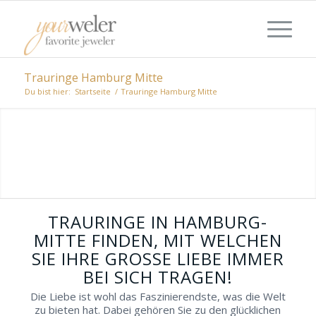
Trauringe Hamburg Mitte
Du bist hier:
Startseite
/
Trauringe Hamburg Mitte
TRAURINGE AUS HAMBURG-MITTE:
VON KLASSICH BIS INDIVIDUELL
Sie befinden sich mitten in den
Hochzeitsvorbereitungen und suchen
überzeugende Trauringe aus Hamburg-
Mitte? Dann sind Sie hier genau richtig, denn
TRAURINGE IN HAMBURG-
im Folgenden erwarten Sie spezialisierte
MITTE FINDEN, MIT WELCHEN
Juweliere.
SIE IHRE GROSSE LIEBE IMMER B
EI SICH TRAGEN!
Die Liebe ist wohl das Faszinierendste, was die Welt
zu bieten hat. Dabei gehören Sie zu den glücklichen