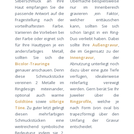
Silberschmuck an Ihre
Oberfläche beispielsweise
Haut empfangen Sie die
nur im Innenbereich
passende Antwort auf die
gravieren ,ein Faktor,
Fragestellung nach der
welcher enttäuschen
vorteilhaftesten Farbe.
kann, sollten Sie sich
Variieren die Vorlieben bei
schon längst in ein Ring-
der Farbe oder eignet sich
Duo verliebt haben. Dabei
für Ihre Hauttypen je ein
sollte Ihre
Außengravur
,
andersfarbiges Metall,
die im Gegensatz zu der
sollten Sie sich die
Innengravur
, der
Bicolor-Trauringe
Abnutzung unterliegt noch
genauer anschauen. Denn
dazu über eine gute Tiefe
diese Schmuckstücke
verfügen, idealerweise
vereinen 2 Metalle im
reliefartig verewigt
Ringdesign miteinander,
werden. Gern berät Sie Ihr
optional auch warme
Juwelier über die
Goldtöne
sowie
silbrige
Ringprofile
, welche je
Töne
. Zu guter letzt gelingt
nach Form (von oval bis
diesen mehrfarbigen
trapezförmig) über den
Schmuckstücken eine
Umfang der Gravur
weitreichend symbolische
entscheidet.
Bedeutung, indem sie 2,