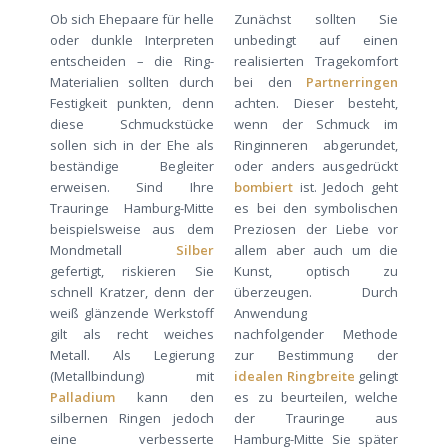
Ob sich Ehepaare für helle
Zunächst sollten Sie
oder dunkle Interpreten
unbedingt auf einen
entscheiden – die Ring-
realisierten Tragekomfort
Materialien sollten durch
bei den
Partnerringen
Festigkeit punkten, denn
achten. Dieser besteht,
diese Schmuckstücke
wenn der Schmuck im
sollen sich in der Ehe als
Ringinneren abgerundet,
beständige Begleiter
oder anders ausgedrückt
erweisen. Sind Ihre
bombiert
ist. Jedoch geht
Trauringe Hamburg-Mitte
es bei den symbolischen
beispielsweise aus dem
Preziosen der Liebe vor
Mondmetall
Silber
allem aber auch um die
gefertigt, riskieren Sie
Kunst, optisch zu
schnell Kratzer, denn der
überzeugen. Durch
weiß glänzende Werkstoff
Anwendung
gilt als recht weiches
nachfolgender Methode
Metall. Als Legierung
zur Bestimmung der
(Metallbindung) mit
idealen Ringbreite
gelingt
Palladium
kann den
es zu beurteilen, welche
silbernen Ringen jedoch
der Trauringe aus
eine verbesserte
Hamburg-Mitte Sie später