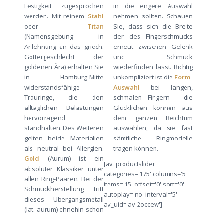
Festigkeit zugesprochen
in die engere Auswahl
werden. Mit reinem
Stahl
nehmen sollten. Schauen
oder
Titan
Sie, dass sich die Breite
(Namensgebung in
der des Fingerschmucks
Anlehnung an das griech.
erneut zwischen Gelenk
Göttergeschlecht der
und Schmuck
goldenen Ära) erhalten Sie
wiederfinden lässt. Richtig
in Hamburg-Mitte
unkompliziert ist die
Form-
widerstandsfähige
Auswahl
bei langen,
Trauringe, die den
schmalen Fingern – die
alltäglichen Belastungen
Glücklichen können aus
hervorragend
dem ganzen Reichtum
standhalten. Des Weiteren
auswählen, da sie fast
gelten beide Materialien
sämtliche Ringmodelle
als neutral bei Allergien.
tragen können.
Gold
(Aurum) ist ein
[av_productslider
absoluter Klassiker unter
categories='175' columns='5'
allen Ring-Paaren. Bei der
items='15' offset='0' sort='0'
Schmuckherstellung tritt
autoplay='no' interval='5'
dieses Übergangsmetall
av_uid='av-2occew']
(lat. aurum) ohnehin schon