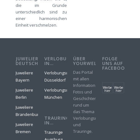
die im Grunde
unterschiedlich sind zu
einer harmonischen
Einheit verschmelzen.
JUWELIERE
VERLOBUNGSRINGE
ÜBER
FOLGE
DEUTSCHLAND
IN…
YOURWELER
UNS AUF
FACEBOOK
Das Portal
Juweliere
Verlobungsringe
mit allen
Bayern
Düsseldorf
Informationen,
Werbe
Werbe
Juweliere
Verlobungsringe
hier
hier
Fotos und
Berlin
München
Geschichten
rund um
Juweliere
das Thema
Brandenburg
TRAURINGE
Verlobungsringe
IN…
Juweliere
und
Trauringe.
Bremen
Trauringe
Augsburg