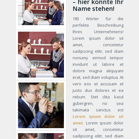
– hier könnte Ihr
Name stehen!
185 Wörter für die
perfekte Beschreibung
Ihres Unternehmens!
Lorem ipsum dolor sit
amet, consetetur
sadipscing elitr, sed diam
nonumy eirmod tempor
invidunt ut labore et
dolore magna aliquyam
erat, sed diam voluptua. At
vero eos et accusam et
justo duo dolores et ea
rebum. Stet clita kasd
gubergren, no sea
takimata sanctus est
Lorem ipsum dolor sit
amet
. Lorem ipsum dolor
sit amet, consetetur
sadipscing elitr, sed diam