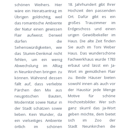
18. Jahrhundert gibt Ihrer
schönen Weihers. Hier
Hochzeit den passenden
wäre ein Heiratsantrag im
Ort. Dafür gibt es ein
Übrigen goldrichtig, weil
großes Trauzimmer im
das romantische Ambiente
Erdgeschoss und einen
der Natur einen gewissen
urigen Gewölbekeller im
Flair aufweist. Derweil
Haus. Die alte Zeit finden
dürfen die
Sie auch im Toni Weber
Sehenswürdigkeiten, wie
Haus. Das wunderschöne
das Stumm-Denkmal nicht
Fachwerkhaus wurde 1783
fehlen, um ein wenig
erbaut und lässt ein Ja-
Abwechslung im Alltag
Wort im gemütlichen Flair
in Neunkirchen bringen zu
zu. Beide Häuser bieten
können. Während dessen
sowohl innen als auch vor
fällt auf, dass verliebte
der Haustür jede Menge
Pärchen den Mix aus
Motive für schöne
neugotischen Bauten,
Hochzeitsbilder. Wer sich
Modernität sowie Natur in
ganz skurril das Ja-Wort
der Stadt schätzen sowie
geben möchte, dem bietet
lieben. Kein Wunder, da
sich im Zoo der
ein vielseitiges Ambiente
Stadt Neunkirchen die
örtlich im schönen