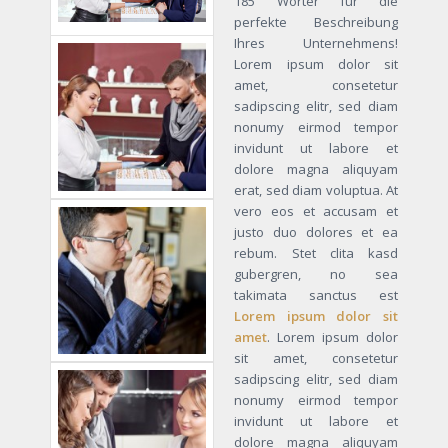
185 Wörter für die
perfekte Beschreibung
Ihres Unternehmens!
Lorem ipsum dolor sit
amet, consetetur
sadipscing elitr, sed diam
nonumy eirmod tempor
invidunt ut labore et
dolore magna aliquyam
erat, sed diam voluptua. At
vero eos et accusam et
justo duo dolores et ea
rebum. Stet clita kasd
gubergren, no sea
takimata sanctus est
Lorem ipsum dolor sit
amet
. Lorem ipsum dolor
sit amet, consetetur
sadipscing elitr, sed diam
nonumy eirmod tempor
invidunt ut labore et
dolore magna aliquyam