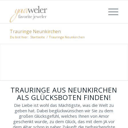
Trauringe Neunkirchen
Du bist hier:
Startseite
/
Trauringe Neunkirchen
ZEITLOS BIS LUXERIÖS: TRAURINGE
AUS NEUNKIRCHEN
Sie wünschen sich Trauringe aus
Neunkirchen? Entdecken Sie hier
unterschiedlich orientierte Juweliere, die
Ihrem gemeinsamen, romantischen Tag den
TRAURINGE AUS NEUNKIRCHEN
stilvollen Rahmen bieten.
ALS GLÜCKSBOTEN FINDEN!
Die Liebe ist wohl das Mächtigste, was die Welt zu
geben hat. Dabei beglückwünschen wir Sie zu dem
großen Glücksgefühl, welches Ihnen von Amor
geschenkt wurde, zu dem Glück, das mit dem JA vor
dem Altar schon in naher Zukunft die tiefreichendste