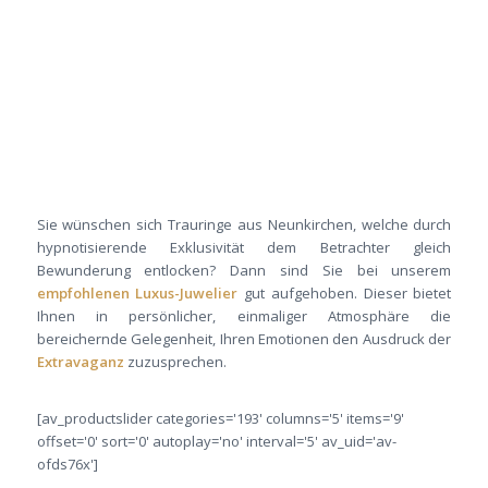
Sie wünschen sich Trauringe aus Neunkirchen, welche durch
hypnotisierende Exklusivität dem Betrachter gleich
Bewunderung entlocken? Dann sind Sie bei unserem
empfohlenen Luxus-Juwelier
gut aufgehoben. Dieser bietet
Ihnen in persönlicher, einmaliger Atmosphäre die
bereichernde Gelegenheit, Ihren Emotionen den Ausdruck der
Extravaganz
zuzusprechen.
[av_productslider categories='193' columns='5' items='9'
offset='0' sort='0' autoplay='no' interval='5' av_uid='av-
ofds76x']