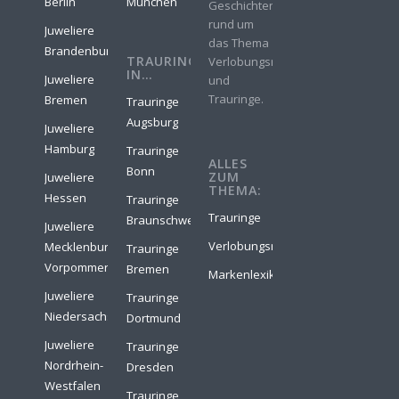
Berlin
München
Geschichten
rund um
Juweliere
das Thema
Brandenburg
TRAURINGE
Verlobungsringe
IN…
Juweliere
und
Trauringe.
Bremen
Trauringe
Augsburg
Juweliere
Hamburg
Trauringe
ALLES
Bonn
ZUM
Juweliere
THEMA:
Hessen
Trauringe
Trauringe
Braunschweig
Juweliere
Verlobungsringe
Mecklenburg-
Trauringe
Vorpommern
Bremen
Markenlexikon
Juweliere
Trauringe
Niedersachsen
Dortmund
Juweliere
Trauringe
Nordrhein-
Dresden
Westfalen
Trauringe