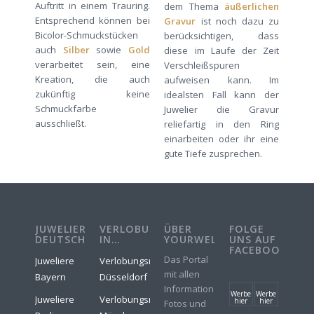
Auftritt in einem Trauring.
dem Thema
äußerlichen
Entsprechend können bei
Gravur
ist noch dazu zu
Bicolor-Schmuckstücken
berücksichtigen, dass
auch
Silber
sowie
Gold
diese im Laufe der Zeit
verarbeitet sein, eine
Verschleißspuren
Kreation, die auch
aufweisen kann. Im
zukünftig keine
idealsten Fall kann der
Schmuckfarbe
Juwelier die Gravur
ausschließt.
reliefartig in den Ring
einarbeiten oder ihr eine
gute Tiefe zusprechen.
JUWELIERE
VERLOBUNGSRINGE
ÜBER
FOLGE
DEUTSCHLAND
IN…
YOURWELER
UNS AUF
FACEBOOK
Das Portal
Juweliere
Verlobungsringe
mit allen
Bayern
Düsseldorf
Informationen,
Werbe
Werbe
Juweliere
Verlobungsringe
hier
hier
Fotos und