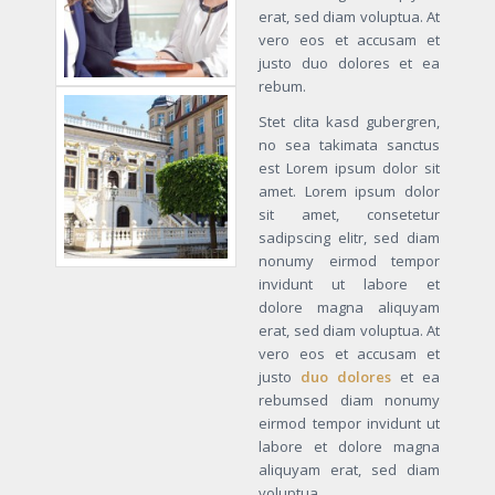
erat, sed diam voluptua. At
vero eos et accusam et
justo duo dolores et ea
rebum.
Stet clita kasd gubergren,
no sea takimata sanctus
est Lorem ipsum dolor sit
amet. Lorem ipsum dolor
sit amet, consetetur
sadipscing elitr, sed diam
nonumy eirmod tempor
invidunt ut labore et
dolore magna aliquyam
erat, sed diam voluptua. At
vero eos et accusam et
justo
duo dolores
et ea
rebumsed diam nonumy
eirmod tempor invidunt ut
labore et dolore magna
aliquyam erat, sed diam
voluptua.