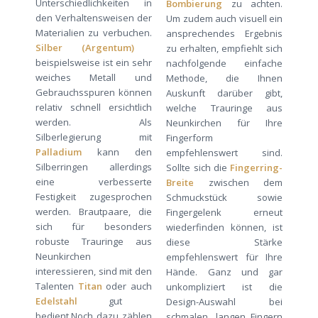
Unterschiedlichkeiten in
Bombierung
zu achten.
den Verhaltensweisen der
Um zudem auch visuell ein
Materialien zu verbuchen.
ansprechendes Ergebnis
Silber (Argentum)
zu erhalten, empfiehlt sich
beispielsweise ist ein sehr
nachfolgende einfache
weiches Metall und
Methode, die Ihnen
Gebrauchsspuren können
Auskunft darüber gibt,
relativ schnell ersichtlich
welche Trauringe aus
werden. Als
Neunkirchen für Ihre
Silberlegierung mit
Fingerform
Palladium
kann den
empfehlenswert sind.
Silberringen allerdings
Sollte sich die
Fingerring-
eine verbesserte
Breite
zwischen dem
Festigkeit zugesprochen
Schmuckstück sowie
werden. Brautpaare, die
Fingergelenk erneut
sich für besonders
wiederfinden können, ist
robuste Trauringe aus
diese Stärke
Neunkirchen
empfehlenswert für Ihre
interessieren, sind mit den
Hände. Ganz und gar
Talenten
Titan
oder auch
unkompliziert ist die
Edelstahl
gut
Design-Auswahl bei
bedient.Noch dazu zählen
schmalen, langen Fingern