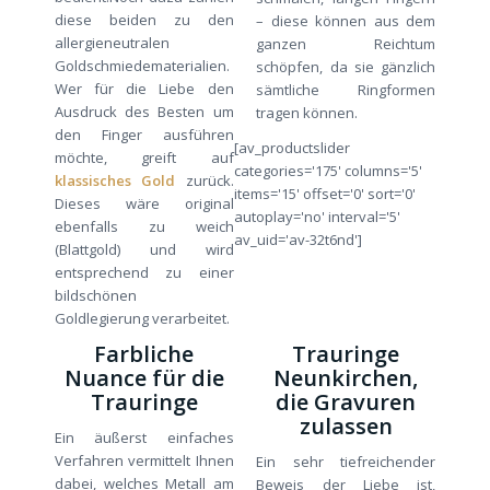
diese beiden zu den
– diese können aus dem
allergieneutralen
ganzen Reichtum
Goldschmiedematerialien.
schöpfen, da sie gänzlich
Wer für die Liebe den
sämtliche Ringformen
Ausdruck des Besten um
tragen können.
den Finger ausführen
[av_productslider
möchte, greift auf
categories='175' columns='5'
klassisches Gold
zurück.
items='15' offset='0' sort='0'
Dieses wäre original
autoplay='no' interval='5'
ebenfalls zu weich
av_uid='av-32t6nd']
(Blattgold) und wird
entsprechend zu einer
bildschönen
Goldlegierung verarbeitet.
Farbliche
Trauringe
Nuance für die
Neunkirchen,
Trauringe
die Gravuren
zulassen
Ein äußerst einfaches
Verfahren vermittelt Ihnen
Ein sehr tiefreichender
dabei, welches Metall am
Beweis der Liebe ist,