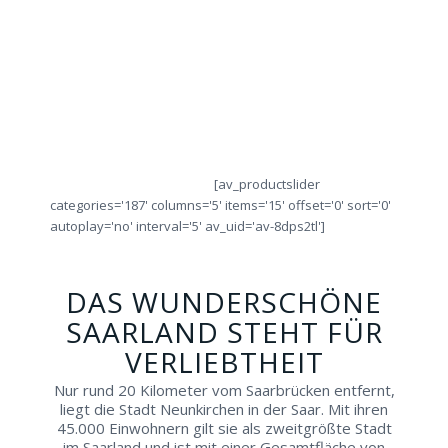
Sie
Sie
Sie
Sie
IHREN
alle
sich
obje
Städtetrip!
Ringe
von
die
direkt
Fachleuten
Ring
vor
beraten!
Ort!
[av_productslider
categories='187' columns='5' items='15' offset='0' sort='0'
autoplay='no' interval='5' av_uid='av-8dps2tl']
DAS WUNDERSCHÖNE
SAARLAND STEHT FÜR
VERLIEBTHEIT
Nur rund 20 Kilometer vom Saarbrücken entfernt,
liegt die Stadt Neunkirchen in der Saar. Mit ihren
45.000 Einwohnern gilt sie als zweitgrößte Stadt
im Saarland und ist mit einer Gesamtfläche von