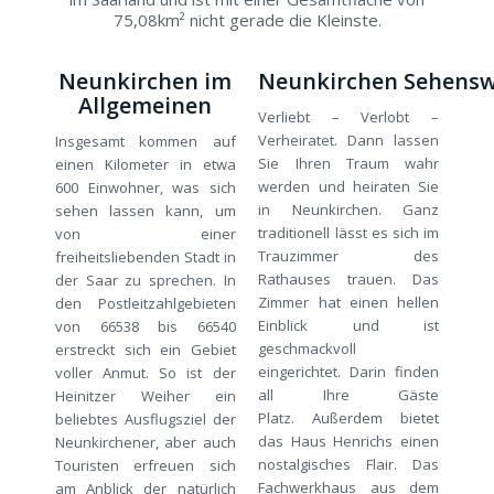
75,08km² nicht gerade die Kleinste.
Neunkirchen im
Neunkirchen Sehensw
Allgemeinen
Verliebt – Verlobt –
Verheiratet. Dann lassen
Insgesamt kommen auf
Sie Ihren Traum wahr
einen Kilometer in etwa
werden und heiraten Sie
600 Einwohner, was sich
in Neunkirchen. Ganz
sehen lassen kann, um
traditionell lässt es sich im
von einer
Trauzimmer des
freiheitsliebenden Stadt in
Rathauses trauen. Das
der Saar zu sprechen. In
Zimmer hat einen hellen
den Postleitzahlgebieten
Einblick und ist
von 66538 bis 66540
geschmackvoll
erstreckt sich ein Gebiet
eingerichtet. Darin finden
voller Anmut. So ist der
all Ihre Gäste
Heinitzer Weiher ein
Platz. Außerdem bietet
beliebtes Ausflugsziel der
das Haus Henrichs einen
Neunkirchener, aber auch
nostalgisches Flair. Das
Touristen erfreuen sich
Fachwerkhaus aus dem
am Anblick der natürlich