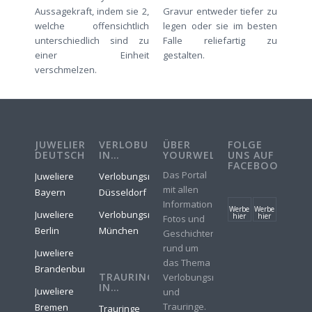
Aussagekraft, indem sie 2,
Gravur entweder tiefer zu
welche offensichtlich
legen oder sie im besten
unterschiedlich sind zu
Falle reliefartig zu
einer Einheit
gestalten.
verschmelzen.
JUWELIERE
VERLOBUNGSRINGE
ÜBER
FOLGE
DEUTSCHLAND
IN…
YOURWELER
UNS AUF
FACEBOOK
Das Portal
Juweliere
Verlobungsringe
mit allen
Bayern
Düsseldorf
Informationen,
Werbe
Werbe
Juweliere
Verlobungsringe
hier
hier
Fotos und
Berlin
München
Geschichten
rund um
Juweliere
das Thema
Brandenburg
TRAURINGE
Verlobungsringe
IN…
Juweliere
und
Trauringe.
Bremen
Trauringe