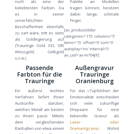
noch als eine der
Palette an Modellen
beliebtesten Farben. Da
tragen können, besitzen
es in seiner
dabei lange, schmale
unverfälschten
Finger.
Beschaffenheit ebenfalls
[av_productslider
zu zart wäre, tritt es stets
categories='175' columns='5'
als Goldlegierung auf
items='15' offset='0' sort='0'
(Trauringe Gold 333, 585
autoplay='no' interval='5'
Weissgold, Gelbgold
av_uid='av-m704j9']
u.s.w.).
Passende
Außengravur
Farbton für die
Trauringe
Trauringe
Oranienburg
Ein äußerst leichtes
Für das i-Tüpfelchen der
Verfahren liefert Ihnen
Emotionalität entscheiden
Auskünfte darüber,
sich viele zukünftige
welches Metall am besten
Ehepaare für eine
zu Ihnen passt. Mittels
liebevolle Gravur als
dem vergleichenden
Laser- oder
Ranhalten von etwa einem
Diamantgravur
. Wohnt