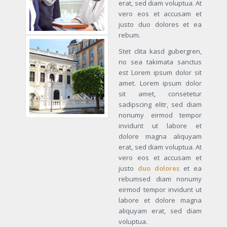
erat, sed diam voluptua. At
vero eos et accusam et
justo duo dolores et ea
rebum.
Stet clita kasd gubergren,
no sea takimata sanctus
est Lorem ipsum dolor sit
amet. Lorem ipsum dolor
sit amet, consetetur
sadipscing elitr, sed diam
nonumy eirmod tempor
invidunt ut labore et
dolore magna aliquyam
erat, sed diam voluptua. At
vero eos et accusam et
justo
duo dolores
et ea
rebumsed diam nonumy
eirmod tempor invidunt ut
labore et dolore magna
aliquyam erat, sed diam
voluptua.