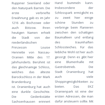
Hand bummeln kann.
Ruppiner Seenland oder
Insbesondere der
den Naturpark Barnim. Die
Schlosspark ermöglicht es
erste verbriefte
zu zweit hier einige
Erwähnung gab es im Jahr
schöne Stunden zu
1216 als Bochzowe oder
verbringe beim Flanieren
auch Bötzow. Ihren
zwischen den schattigen
heutigen Namen erhielt
Baumalleen und entlang
die Stadt von der
des traumhaften
niederländischen
Schlossteiches. Für das
Prinzessin Louise
leibliche Wohl ist hier auch
Henriette von Nassau-
gesorgt. Denn es gibt hier
Oranien Mitte des 17.
eine Blumenhalle mit
Jahrhunderts. Berühmt ist
Gastrobetrieb. Die
das gleichnamige Schloss,
Stadt Oranienburg hat
welches das älteste
auch viele
Barockschloss in der Mark
Shoppingmöglichkeiten zu
Brandenburg
bieten. Das EKZ
ist. Oranienburg hat auch
Oranienpark ist eine der
eine dunkle Geschichte.
ersten Adressen, die man
Die Gedenkstätte
dafür ansteuern sollte. Mit
Sachsenhausen erinnert