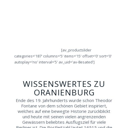
IHREN
alle
sich
obje
Städtetrip!
Ringe
von
die
direkt
Fachleuten
Ring
vor
beraten!
Ort!
[av_productslider
categories='187' columns='5' items='15' offset='0' sort='0'
autoplay='no' interval='5' av_uid='av-8esated']
WISSENSWERTES ZU
ORANIENBURG
Ende des 19. Jahrhunderts wurde schon Theodor
Fontane von dem schönen Gebiet inspiriert,
welches auf eine bewegte Historie zurückblickt
und heute mit seinen vielen angrenzenden
Gewässern beliebtes Ausflugsziel für viele
Berliner ist. Die Postleitzahl lautet 16515 und die