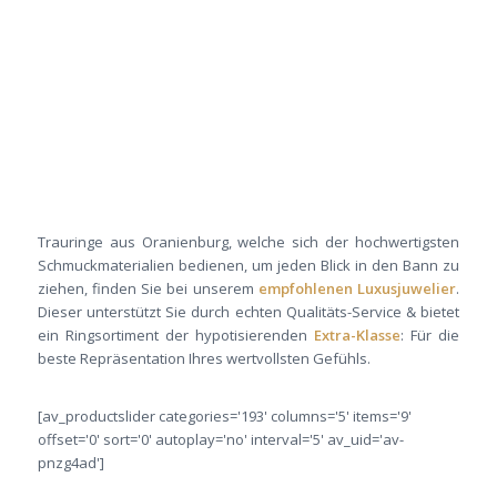
Trauringe aus Oranienburg, welche sich der hochwertigsten
Schmuckmaterialien bedienen, um jeden Blick in den Bann zu
ziehen, finden Sie bei unserem
empfohlenen Luxusjuwelier
.
Dieser unterstützt Sie durch echten Qualitäts-Service & bietet
ein Ringsortiment der hypotisierenden
Extra-Klasse
: Für die
beste Repräsentation Ihres wertvollsten Gefühls.
[av_productslider categories='193' columns='5' items='9'
offset='0' sort='0' autoplay='no' interval='5' av_uid='av-
pnzg4ad']