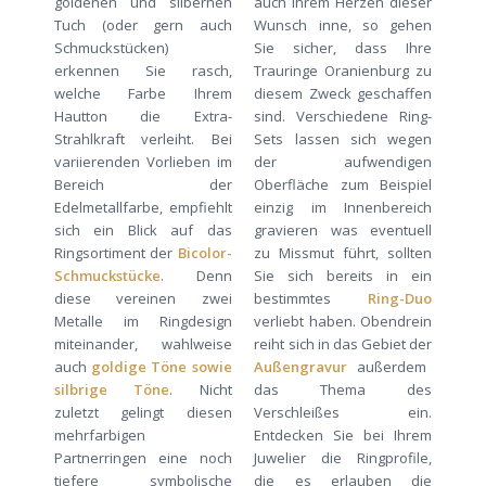
goldenen und silbernen
auch Ihrem Herzen dieser
Tuch (oder gern auch
Wunsch inne, so gehen
Schmuckstücken)
Sie sicher, dass Ihre
erkennen Sie rasch,
Trauringe Oranienburg zu
welche Farbe Ihrem
diesem Zweck geschaffen
Hautton die Extra-
sind. Verschiedene Ring-
Strahlkraft verleiht. Bei
Sets lassen sich wegen
variierenden Vorlieben im
der aufwendigen
Bereich der
Oberfläche zum Beispiel
Edelmetallfarbe, empfiehlt
einzig im Innenbereich
sich ein Blick auf das
gravieren was eventuell
Ringsortiment der
Bicolor-
zu Missmut führt, sollten
Schmuckstücke
. Denn
Sie sich bereits in ein
diese vereinen zwei
bestimmtes
Ring-Duo
Metalle im Ringdesign
verliebt haben. Obendrein
miteinander, wahlweise
reiht sich in das Gebiet der
auch
goldige Töne sowie
Außengravur
außerdem
silbrige Töne
. Nicht
das Thema des
zuletzt gelingt diesen
Verschleißes ein.
mehrfarbigen
Entdecken Sie bei Ihrem
Partnerringen eine noch
Juwelier die Ringprofile,
tiefere symbolische
die es erlauben die