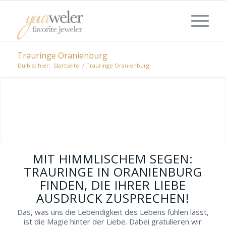
Trauringe Oranienburg
Du bist hier:
Startseite
/
Trauringe Oranienburg
FÜR IHRE GESCHMÄCKER
PASSGENAUE TRAURINGE IN
ORANIENBURG ENTDECKEN
Zusammen einen stimmungsvollen Tag
erleben, gemeinsam Juweliere
unterschiedlicher Ausrichtungen besuchen,
MIT HIMMLISCHEM SEGEN:
gemeinsam unterschiedliche Trauringe in
TRAURINGE IN ORANIENBURG
Oranienburg anstecken.
FINDEN, DIE IHRER LIEBE
AUSDRUCK ZUSPRECHEN!
Das, was uns die Lebendigkeit des Lebens fühlen lässt,
ist die Magie hinter der Liebe. Dabei gratulieren wir