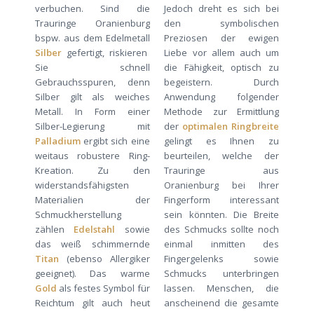
verbuchen. Sind die
Jedoch dreht es sich bei
Trauringe Oranienburg
den symbolischen
bspw. aus dem Edelmetall
Preziosen der ewigen
Silber
gefertigt, riskieren
Liebe vor allem auch um
Sie schnell
die Fähigkeit, optisch zu
Gebrauchsspuren, denn
begeistern. Durch
Silber gilt als weiches
Anwendung folgender
Metall. In Form einer
Methode zur Ermittlung
Silber-Legierung mit
der
optimalen Ringbreite
Palladium
ergibt sich eine
gelingt es Ihnen zu
weitaus robustere Ring-
beurteilen, welche der
Kreation. Zu den
Trauringe aus
widerstandsfähigsten
Oranienburg bei Ihrer
Materialien der
Fingerform interessant
Schmuckherstellung
sein könnten. Die Breite
zählen
Edelstahl
sowie
des Schmucks sollte noch
das weiß schimmernde
einmal inmitten des
Titan
(ebenso Allergiker
Fingergelenks sowie
geeignet). Das warme
Schmucks unterbringen
Gold
als festes Symbol für
lassen. Menschen, die
Reichtum gilt auch heut
anscheinend die gesamte