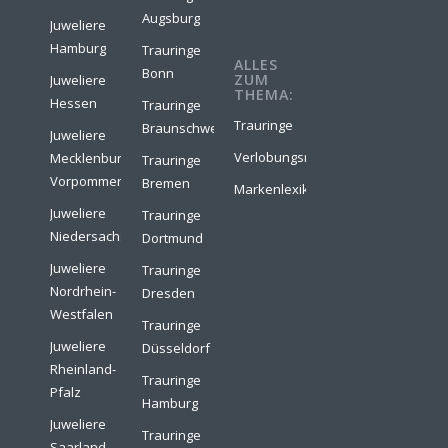
Augsburg
Juweliere
Hamburg
Trauringe
ALLES
Bonn
ZUM
Juweliere
THEMA:
Hessen
Trauringe
Trauringe
Braunschweig
Juweliere
Verlobungsringe
Mecklenburg-
Trauringe
Vorpommern
Bremen
Markenlexikon
Juweliere
Trauringe
Niedersachsen
Dortmund
Juweliere
Trauringe
Nordrhein-
Dresden
Westfalen
Trauringe
Juweliere
Düsseldorf
Rheinland-
Trauringe
Pfalz
Hamburg
Juweliere
Trauringe
Saarland