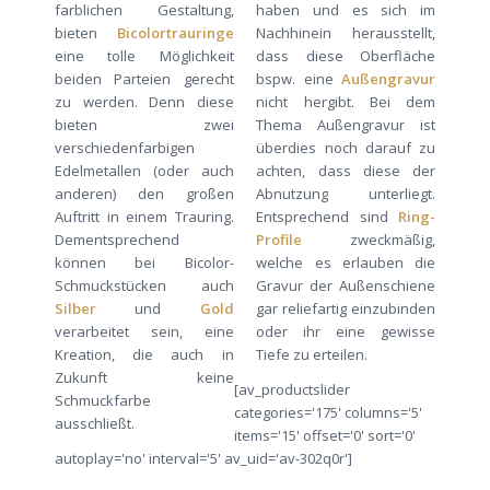
farblichen Gestaltung,
haben und es sich im
bieten
Bicolortrauringe
Nachhinein herausstellt,
eine tolle Möglichkeit
dass diese Oberfläche
beiden Parteien gerecht
bspw. eine
Außengravur
zu werden. Denn diese
nicht hergibt. Bei dem
bieten zwei
Thema Außengravur ist
verschiedenfarbigen
überdies noch darauf zu
Edelmetallen (oder auch
achten, dass diese der
anderen) den großen
Abnutzung unterliegt.
Auftritt in einem Trauring.
Entsprechend sind
Ring-
Dementsprechend
Profile
zweckmäßig,
können bei Bicolor-
welche es erlauben die
Schmuckstücken auch
Gravur der Außenschiene
Silber
und
Gold
gar reliefartig einzubinden
verarbeitet sein, eine
oder ihr eine gewisse
Kreation, die auch in
Tiefe zu erteilen.
Zukunft keine
[av_productslider
Schmuckfarbe
categories='175' columns='5'
ausschließt.
items='15' offset='0' sort='0'
autoplay='no' interval='5' av_uid='av-302q0r']