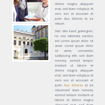
dolore magna aliquyam
erat, sed diam voluptua. At
vero eos et accusam et
justo duo dolores et ea
rebum.
Stet clita kasd gubergren,
no sea takimata sanctus
est Lorem ipsum dolor sit
amet. Lorem ipsum dolor
sit amet, consetetur
sadipscing elitr, sed diam
nonumy eirmod tempor
invidunt ut labore et
dolore magna aliquyam
erat, sed diam voluptua. At
vero eos et accusam et
justo
duo dolores
et ea
rebumsed diam nonumy
eirmod tempor invidunt ut
labore et dolore magna
aliquyam erat, sed diam