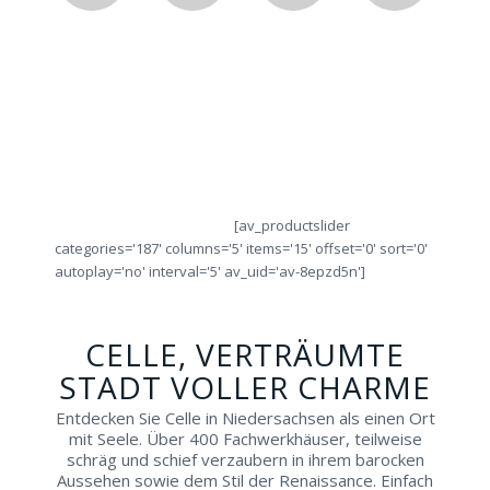
Erleben
Probieren
Lassen
Ver
Sie
Sie
Sie
Sie
IHREN
alle
sich
obje
Städtetrip!
Ringe
von
die
direkt
Fachleuten
Ring
vor
beraten!
Ort!
[av_productslider
categories='187' columns='5' items='15' offset='0' sort='0'
autoplay='no' interval='5' av_uid='av-8epzd5n']
CELLE, VERTRÄUMTE
STADT VOLLER CHARME
Entdecken Sie Celle in Niedersachsen als einen Ort
mit Seele. Über 400 Fachwerkhäuser, teilweise
schräg und schief verzaubern in ihrem barocken
Aussehen sowie dem Stil der Renaissance. Einfach