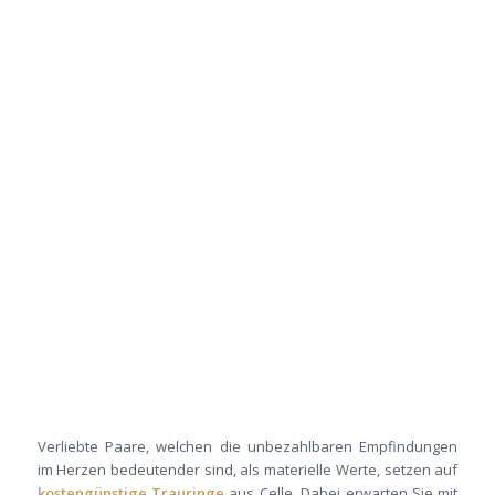
Verliebte Paare, welchen die unbezahlbaren Empfindungen
im Herzen bedeutender sind, als materielle Werte, setzen auf
kostengünstige Trauringe
aus Celle. Dabei erwarten Sie mit