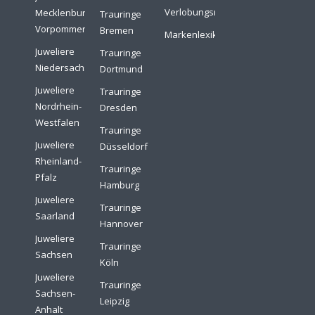
Verlobungsringe
Mecklenburg-
Trauringe
Vorpommern
Bremen
Markenlexikon
Juweliere
Trauringe
Niedersachsen
Dortmund
Juweliere
Trauringe
Nordrhein-
Dresden
Westfalen
Trauringe
Juweliere
Düsseldorf
Rheinland-
Trauringe
Pfalz
Hamburg
Juweliere
Trauringe
Saarland
Hannover
Juweliere
Trauringe
Sachsen
Köln
Juweliere
Trauringe
Sachsen-
Leipzig
Anhalt