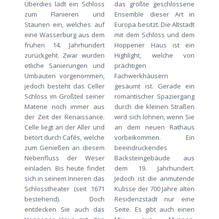
Überdies lädt ein Schloss
das größte geschlossene
zum Flanieren und
Ensemble dieser Art in
Staunen ein, welches auf
Europa besitzt. Die Altstadt
eine Wasserburg aus dem
mit dem Schloss und dem
frühen 14. Jahrhundert
Hoppener Haus ist ein
zurückgeht. Zwar wurden
Highlight, welche von
etliche Sanierungen und
prächtigen
Umbauten vorgenommen,
Fachwerkhäusern
jedoch besteht das Celler
gesäumt ist. Gerade ein
Schloss im Großteil seiner
romantischer Spaziergang
Materie noch immer aus
durch die kleinen Straßen
der Zeit der Renaissance.
wird sich lohnen, wenn Sie
Celle liegt an der Aller und
an dem neuen Rathaus
betört durch Cafés, welche
vorbeikommen. Ein
zum Genießen an diesem
beeindruckendes
Nebenfluss der Weser
Backsteingebäude aus
einladen. Bis heute findet
dem 19. Jahrhundert.
sich in seinem Inneren das
Jedoch ist die anmutende
Schlosstheater (seit 1671
Kulisse der 700 Jahre alten
bestehend). Doch
Residenzstadt nur eine
entdecken Sie auch das
Seite. Es gibt auch einen