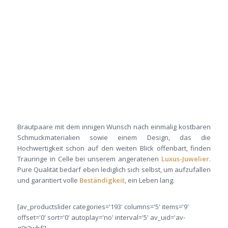
Brautpaare mit dem innigen Wunsch nach einmalig kostbaren
Schmuckmaterialien sowie einem Design, das die
Hochwertigkeit schon auf den weiten Blick offenbart, finden
Trauringe in Celle bei unserem angeratenen
Luxus-Juwelier
.
Pure Qualität bedarf eben lediglich sich selbst, um aufzufallen
und garantiert volle
Beständigkeit
, ein Leben lang.
[av_productslider categories='193' columns='5' items='9'
offset='0' sort='0' autoplay='no' interval='5' av_uid='av-