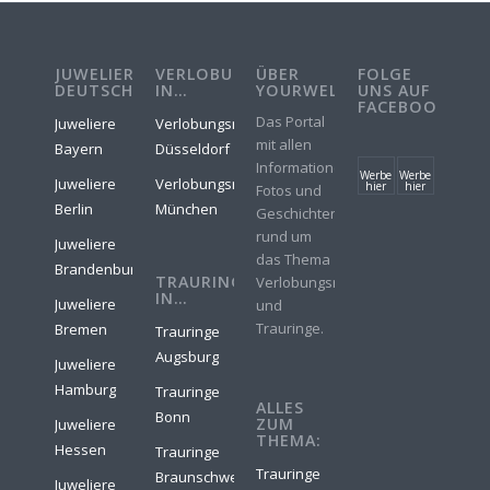
JUWELIERE
VERLOBUNGSRINGE
ÜBER
FOLGE
DEUTSCHLAND
IN…
YOURWELER
UNS AUF
FACEBOOK
Das Portal
Juweliere
Verlobungsringe
mit allen
Bayern
Düsseldorf
Informationen,
Werbe
Werbe
Juweliere
Verlobungsringe
hier
hier
Fotos und
Berlin
München
Geschichten
rund um
Juweliere
das Thema
Brandenburg
TRAURINGE
Verlobungsringe
IN…
Juweliere
und
Trauringe.
Bremen
Trauringe
Augsburg
Juweliere
Hamburg
Trauringe
ALLES
Bonn
ZUM
Juweliere
THEMA:
Hessen
Trauringe
Trauringe
Braunschweig
Juweliere