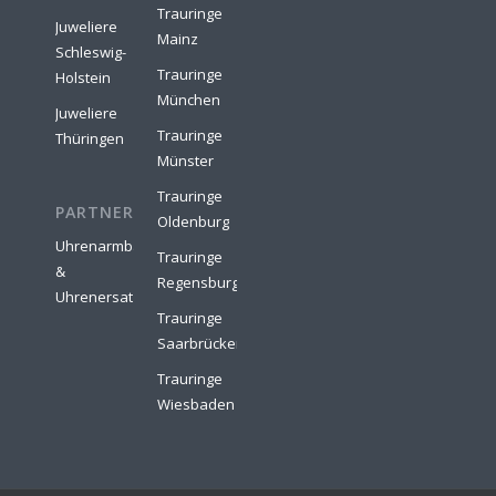
Trauringe
Juweliere
Mainz
Schleswig-
Trauringe
Holstein
München
Juweliere
Trauringe
Thüringen
Münster
Trauringe
PARTNER:
Oldenburg
Uhrenarmbänder
Trauringe
&
Regensburg
Uhrenersatzteile
Trauringe
Saarbrücken
Trauringe
Wiesbaden