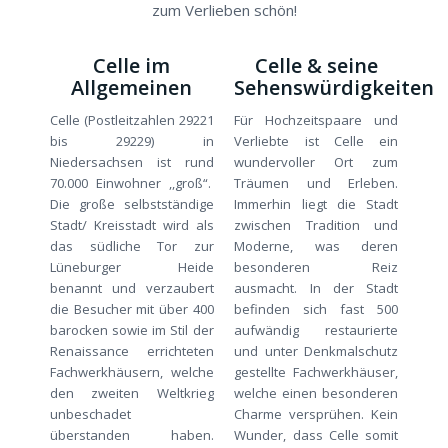
zum Verlieben schön!
Celle im
Celle & seine
Allgemeinen
Sehenswürdigkeiten
Celle (Postleitzahlen 29221
Für Hochzeitspaare und
bis 29229) in
Verliebte ist Celle ein
Niedersachsen ist rund
wundervoller Ort zum
70.000 Einwohner ,,groß“.
Träumen und Erleben.
Die große selbstständige
Immerhin liegt die Stadt
Stadt/ Kreisstadt wird als
zwischen Tradition und
das südliche Tor zur
Moderne, was deren
Lüneburger Heide
besonderen Reiz
benannt und verzaubert
ausmacht. In der Stadt
die Besucher mit über 400
befinden sich fast 500
barocken sowie im Stil der
aufwändig restaurierte
Renaissance errichteten
und unter Denkmalschutz
Fachwerkhäusern, welche
gestellte Fachwerkhäuser,
den zweiten Weltkrieg
welche einen besonderen
unbeschadet
Charme versprühen. Kein
überstanden haben.
Wunder, dass Celle somit