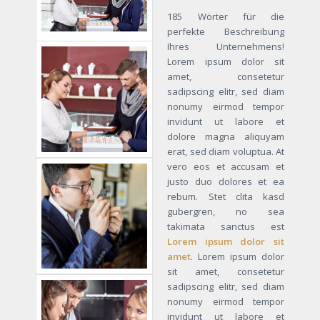
185 Wörter für die
perfekte Beschreibung
Ihres Unternehmens!
Lorem ipsum dolor sit
amet, consetetur
sadipscing elitr, sed diam
nonumy eirmod tempor
invidunt ut labore et
dolore magna aliquyam
erat, sed diam voluptua. At
vero eos et accusam et
justo duo dolores et ea
rebum. Stet clita kasd
gubergren, no sea
takimata sanctus est
Lorem ipsum dolor sit
amet
. Lorem ipsum dolor
sit amet, consetetur
sadipscing elitr, sed diam
nonumy eirmod tempor
invidunt ut labore et