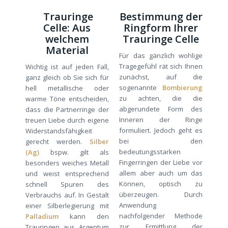
Trauringe
Bestimmung der
Celle: Aus
Ringform Ihrer
welchem
Trauringe Celle
Material
Für das gänzlich wohlige
Tragegefühl rät sich Ihnen
Wichtig ist auf jeden Fall,
zunächst, auf die
ganz gleich ob Sie sich für
sogenannte
Bombierung
hell metallische oder
zu achten, die die
warme Töne entscheiden,
abgerundete Form des
dass die Partnerringe der
Inneren der Ringe
treuen Liebe durch eigene
formuliert. Jedoch geht es
Widerstandsfähigkeit
bei den
gerecht werden.
Silber
bedeutungsstarken
(Ag)
bspw. gilt als
Fingerringen der Liebe vor
besonders weiches Metall
allem aber auch um das
und weist entsprechend
Können, optisch zu
schnell Spuren des
überzeugen. Durch
Verbrauchs auf. In Gestalt
Anwendung
einer Silberlegierung mit
nachfolgender Methode
Palladium
kann den
zur Ermittlung der
Trauringen aus Argentum