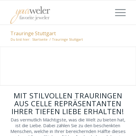
Trauringe Stuttgart
Du bist hier:
Startseite
/
Trauringe Stuttgart
TRAURINGE AUS CELLE: JUWELIERE
WELCHE ZU IHREN
VORSTELLUNGEN PASSEN
Bei einem gemütlichen Stadtbummel
ausgewählte Juweliere besuchen, welche sich
auf Ihre Geschmacks-Richtung spezialisiert
MIT STILVOLLEN TRAURINGEN
haben, um so überzeugende Trauringe in
AUS CELLE REPRÄSENTANTEN
Celle zu finden.
IHRER TIEFEN LIEBE ERHALTEN!
Das vermutlich Mächtigste, was die Welt zu bieten hat,
ist die Liebe. Dabei zählen Sie zu den beschenkten
Menschen, welche in Ihrer bereichernden Hälfte dieses