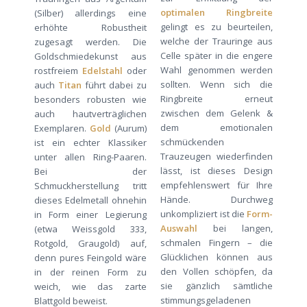
optimalen Ringbreite
(Silber) allerdings eine
gelingt es zu beurteilen,
erhöhte Robustheit
welche der Trauringe aus
zugesagt werden. Die
Celle später in die engere
Goldschmiedekunst aus
Wahl genommen werden
rostfreiem
Edelstahl
oder
sollten. Wenn sich die
auch
Titan
führt dabei zu
Ringbreite erneut
besonders robusten wie
zwischen dem Gelenk &
auch hautverträglichen
dem emotionalen
Exemplaren.
Gold
(Aurum)
schmückenden
ist ein echter Klassiker
Trauzeugen wiederfinden
unter allen Ring-Paaren.
lässt, ist dieses Design
Bei der
empfehlenswert für Ihre
Schmuckherstellung tritt
Hände. Durchweg
dieses Edelmetall ohnehin
unkompliziert ist die
Form-
in Form einer Legierung
Auswahl
bei langen,
(etwa Weissgold 333,
schmalen Fingern – die
Rotgold, Graugold) auf,
Glücklichen können aus
denn pures Feingold wäre
den Vollen schöpfen, da
in der reinen Form zu
sie gänzlich sämtliche
weich, wie das zarte
stimmungsgeladenen
Blattgold beweist.