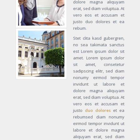
dolore magna aliquyam
erat, sed diam voluptua. At
vero eos et accusam et
justo duo dolores et ea
rebum.
Stet clita kasd gubergren,
no sea takimata sanctus
est Lorem ipsum dolor sit
amet. Lorem ipsum dolor
sit amet, consetetur
sadipscing elitr, sed diam
nonumy eirmod tempor
invidunt ut labore et
dolore magna aliquyam
erat, sed diam voluptua. At
vero eos et accusam et
justo
duo dolores
et ea
rebumsed diam nonumy
eirmod tempor invidunt ut
labore et dolore magna
aliquyam erat, sed diam