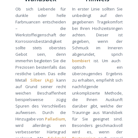
Ob sich Liebende für
In erster Linie sollten Sie
dunkle oder helle
unbedingt auf den
Farbnuancen entscheiden
gegebenen Tragekomfort
– die
bei Ihren Hochzeitsringen
Werkstoffeigenschaft der
achten. Dieser ist
Korrosionsbeständigkeit
gegeben, wenn der
sollte stets oberstes
Schmuck im Inneren
Gebot sein, denn
abgerundet, sprich
immerhin begleiten Sie die
bombiert
ist. Um auch
Preziosen bestenfalls das
optisch ein
restliche Leben. Das edle
überzeugendes Ergebnis
Metal
l Silber (Ag)
kann
zu erhalten, empfiehlt sich
auf Grund seiner recht
nachfolgende
weichen Beschaffenheit
unkomplizierte Methode,
beispielsweise zügig
die Ihnen Auskunft
Spuren des Verschleißes
darüber gibt, welche der
aufweisen. Durch die
Trauringe aus Wandsbek
Hinzugabe von
Palladium
,
für Sie geeignet sind.
wird allerdings ein
Besonders geschmackvoll
verbesserter Härtegrad
wird es, wenn der