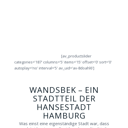
Sie
Sie
Sie
Sie
IHREN
alle
sich
obje
Städtetrip!
Ringe
von
die
direkt
Fachleuten
Ring
vor
beraten!
Ort!
[av_productslider
categories='187' columns='5' items='15' offset='0' sort='0'
autoplay='no' interval='5' av_uid='av-8doahl6']
WANDSBEK – EIN
STADTTEIL DER
HANSESTADT
HAMBURG
Was einst eine eigenständige Stadt war, dass