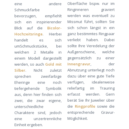
Oberfläche bspw. nur im
eine andere
Ringinneren graviert
Schmuckfarbe
werden was eventuell zu
bevorzugen, empfiehlt
Missmut führt, sollten Sie
sich ein inspirierender
sich schon längst in ein
Blick auf die
Bicolor-
ganz bestimmtes Ringpaar
Hochzeitsringe
. Hierbei
verliebt haben. Dabei
handelt es sich
sollte Ihre Veredelung der
umSchmuckstücke, bei
Außgenschiene, welche
welchen 2 Metalle in
gegensätzlich zu einer
einem Modell dargestellt
Innengravur
, der
werden, so auch
Gold mit
Abnutzung unterliegt noch
Silber
. Nicht zuletzt
dazu über eine gute Tiefe
sprechen zweifarbige
verfügen, idealerweise
Eheringe eine noch
reliefartig im Trauring
tiefergehende Symbolik
erfasst werden. Gern
aus, denn hier finden sich
berät Sie Ihr Juwelier über
zwei, die zwar eigene,
die
Ringprofile
sowie die
unterschiedliche
entsprechende Gravur-
Charaktere sind, jedoch
Möglichkeit.
eine unzertrennliche
Einheit ergeben.