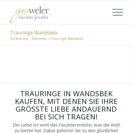
Trauringe Wandsbek
Du bist hier:
Startseite
/
Trauringe Wandsbek
TRADITIONELL BIS HOCHKARÄTIG:
TRAURINGE AUS WANDSBEK
Bei einem stimmungsvollen Tag gemeinsam
Juweliere in Wandsbek aufsuchen, welche
Ihren persönlichen Stil mit passenden
Trauringen stilvoll unterstreichen.
TRAURINGE IN WANDSBEK
KAUFEN, MIT DENEN SIE IHRE
GRÖSSTE LIEBE ANDAUERND B
EI SICH TRAGEN!
Die Liebe ist wohl das Faszinierendste, was die Welt
zu bieten hat. Dabei gehören Sie zu den glücklichen