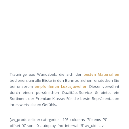
Trauringe aus Wandsbek, die sich der
besten Materialien
bedienen, um alle Blicke in den Bann zu ziehen, entdecken Sie
bei unserem
empfohlenen Luxusjuwelier
. Dieser verwöhnt
durch einen persönlichen Qualitäts-Service & bietet ein
Sortiment der Premium-Klasse: Für die beste Repräsentation
Ihres wertvollsten Gefühls.
[av_productslider categories='193' columns='5' items='9'
offset='0' sort='0' autoplay='no' interval='5' av_uid='av-