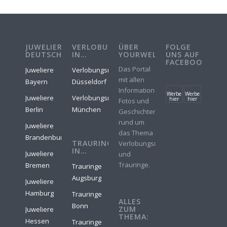
JUWELIERE
VERLOBUNGSRINGE
ÜBER
FOLGE
DEUTSCHLAND
IN…
YOURWELER
UNS AUF
FACEBOOK
Das Portal
Juweliere
Verlobungsringe
mit allen
Bayern
Düsseldorf
Informationen,
Werbe
Werbe
Juweliere
Verlobungsringe
hier
hier
Fotos und
Berlin
München
Geschichten
rund um
Juweliere
das Thema
Brandenburg
TRAURINGE
Verlobungsringe
IN…
Juweliere
und
Trauringe.
Bremen
Trauringe
Augsburg
Juweliere
Hamburg
Trauringe
ALLES
Bonn
ZUM
Juweliere
THEMA:
Hessen
Trauringe