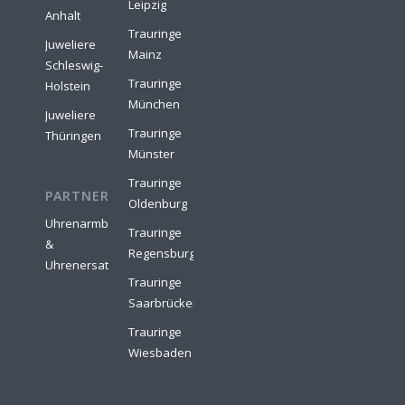
Leipzig
Anhalt
Trauringe
Juweliere
Mainz
Schleswig-
Trauringe
Holstein
München
Juweliere
Trauringe
Thüringen
Münster
Trauringe
PARTNER:
Oldenburg
Uhrenarmbänder
Trauringe
&
Regensburg
Uhrenersatzteile
Trauringe
Saarbrücken
Trauringe
Wiesbaden