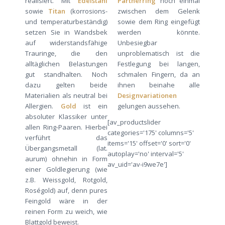
realisiert. Mit
Edelstahl
Partnerring
noch einmal
sowie
Titan
(korrosions-
zwischen dem Gelenk
und temperaturbeständig)
sowie dem Ring eingefügt
setzen Sie in Wandsbek
werden könnte.
auf widerstandsfähige
Unbesiegbar
Trauringe, die den
unproblematisch ist die
alltäglichen Belastungen
Festlegung bei langen,
gut standhalten. Noch
schmalen Fingern, da an
dazu gelten beide
ihnen beinahe alle
Materialien als neutral bei
Designvariationen
Allergien.
Gold
ist ein
gelungen aussehen.
absoluter Klassiker unter
[av_productslider
allen Ring-Paaren. Hierbei
categories='175' columns='5'
verführt das
items='15' offset='0' sort='0'
Übergangsmetall (lat.
autoplay='no' interval='5'
aurum) ohnehin in Form
av_uid='av-i9we7e']
einer Goldlegierung (wie
z.B. Weissgold, Rotgold,
Roségold) auf, denn pures
Feingold wäre in der
reinen Form zu weich, wie
Blattgold beweist.