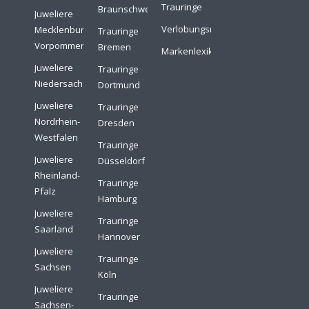
Trauringe
Braunschweig
Juweliere
Verlobungsringe
Mecklenburg-
Trauringe
Vorpommern
Bremen
Markenlexikon
Juweliere
Trauringe
Niedersachsen
Dortmund
Juweliere
Trauringe
Nordrhein-
Dresden
Westfalen
Trauringe
Juweliere
Düsseldorf
Rheinland-
Trauringe
Pfalz
Hamburg
Juweliere
Trauringe
Saarland
Hannover
Juweliere
Trauringe
Sachsen
Köln
Juweliere
Trauringe
Sachsen-