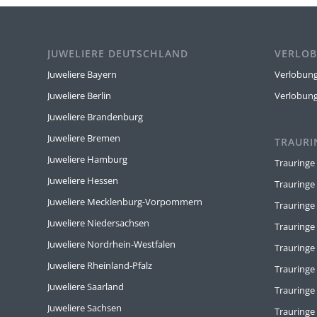
JUWELIERE DEUTSCHLAND
VERLOB
Juweliere Bayern
Verlobung
Juweliere Berlin
Verlobun
Juweliere Brandenburg
Juweliere Bremen
TRAURI
Juweliere Hamburg
Trauringe
Juweliere Hessen
Trauringe
Juweliere Mecklenburg-Vorpommern
Trauringe
Juweliere Niedersachsen
Trauringe
Juweliere Nordrhein-Westfalen
Trauring
Juweliere Rheinland-Pfalz
Trauringe
Juweliere Saarland
Trauringe
Juweliere Sachsen
Trauring