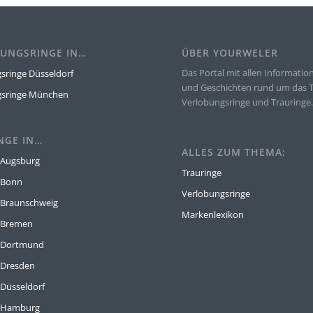
UNGSRINGE IN…
ÜBER YOURWELER
Das Portal mit allen Informatio
sringe Düsseldorf
und Geschichten rund um das
gsringe München
Verlobungsringe und Trauringe
NGE IN…
ALLES ZUM THEMA:
 Augsburg
Trauringe
 Bonn
Verlobungsringe
 Braunschweig
Markenlexikon
 Bremen
e Dortmund
 Dresden
 Düsseldorf
e Hamburg