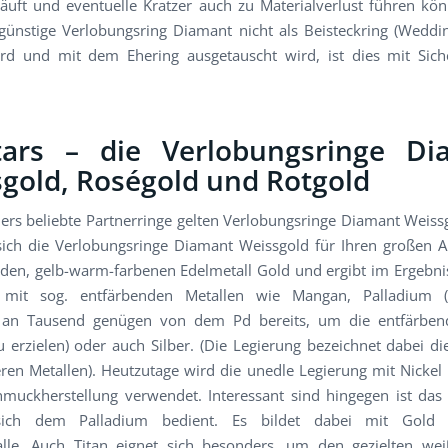
läuft und eventuelle Kratzer auch zu Materialverlust führen kö
ünstige Verlobungsring Diamant nicht als Beisteckring (Weddin
rd und mit dem Ehering ausgetauscht wird, ist dies mit Sich
Stars – die Verlobungsringe D
gold, Roségold und Rotgold
ers beliebte Partnerringe gelten Verlobungsringe Diamant Weiss
ich die Verlobungsringe Diamant Weissgold für Ihren großen A
nden, gelb-warm-farbenen Edelmetall Gold und ergibt im Ergebni
 mit sog. entfärbenden Metallen wie Mangan, Palladium (
an Tausend genügen von dem Pd bereits, um die entfärben
 erzielen) oder auch Silber. (Die Legierung bezeichnet dabei d
en Metallen). Heutzutage wird die unedle Legierung mit Nickel
hmuckherstellung verwendet. Interessant sind hingegen ist das
sich dem Palladium bedient. Es bildet dabei mit Gold
alle. Auch Titan eignet sich besonders, um den gezielten we