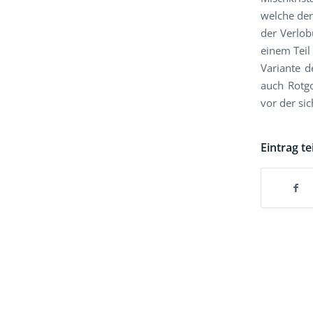
welche den
der Verlob
einem Teil
Variante d
auch Rotgo
vor der si
Eintrag te