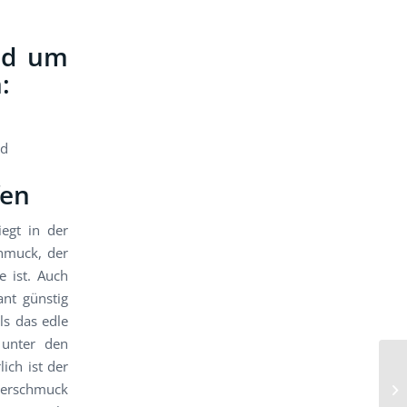
und um
:
ld
fen
iegt in der
chmuck, der
e ist. Auch
ant günstig
ls das edle
 unter den
ich ist der
berschmuck