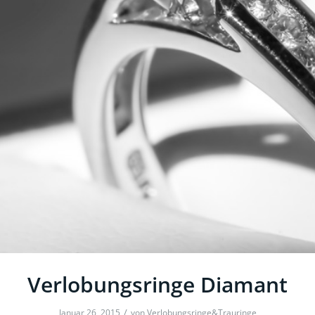
Verlobungsringe Diamant
/
Januar 26, 2015
von
Verlobungsringe&Trauringe