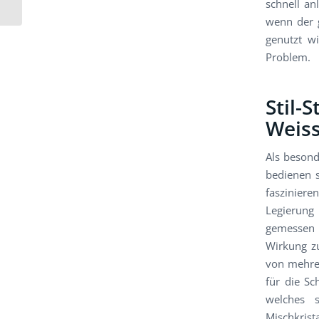
schnell an
wenn der g
genutzt wi
Problem.
Stil-
Weiss
Als besond
bedienen s
fasziniere
Legierung
gemessen 
Wirkung zu
von mehrer
für die Sc
welches 
Mischkrist