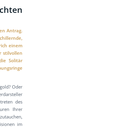
chten
en Antrag.
hillernde,
prich einem
 stilvollen
ie Solitär
bungsringe
sgold? Oder
rdarsteller
treten des
uren Ihrer
nzutauchen,
isionen im