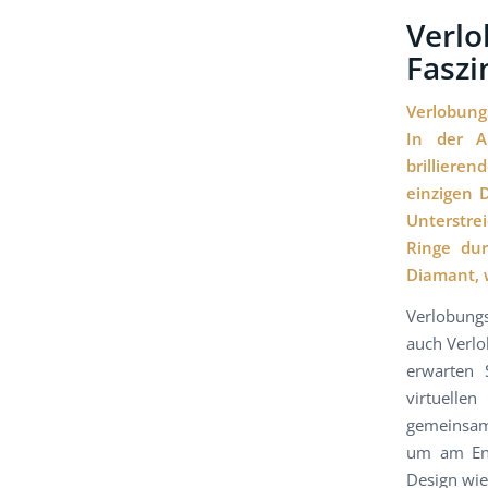
Verl
Faszi
Verlobung
In der Au
brillieren
einzigen D
Unterstre
Ringe dur
Diamant, 
Verlobungs
auch Verlo
erwarten 
virtuelle
gemeinsame
um am End
Design wi