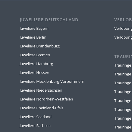
JUWELIERE DEUTSCHLAND
VERLOB
Juweliere Bayern
Verlobung
Juweliere Berlin
Verlobun
Juweliere Brandenburg
Juweliere Bremen
TRAURI
Juweliere Hamburg
Trauringe
Juweliere Hessen
Trauringe
Juweliere Mecklenburg-Vorpommern
Trauringe
Juweliere Niedersachsen
Trauringe
Juweliere Nordrhein-Westfalen
Trauring
Juweliere Rheinland-Pfalz
Trauringe
Juweliere Saarland
Trauringe
Juweliere Sachsen
Trauring