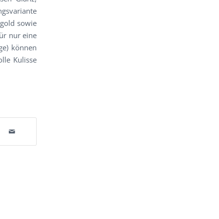
ngsvariante
ngold sowie
ür nur eine
nge) können
lle Kulisse