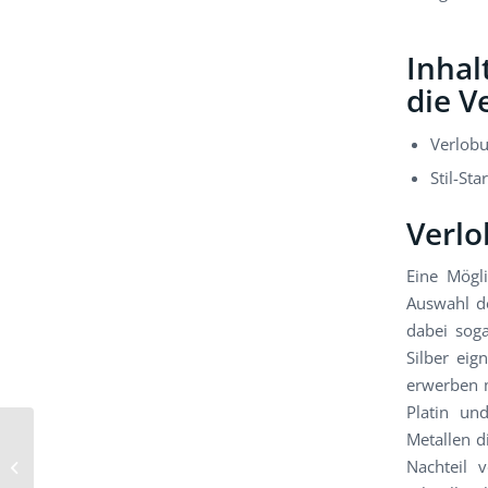
Inhal
die V
Verlobu
Stil-St
Verlo
Eine Mögli
Auswahl de
dabei soga
Silber eig
erwerben m
Platin un
Metallen d
Nachteil 
Verlobungs Ringe