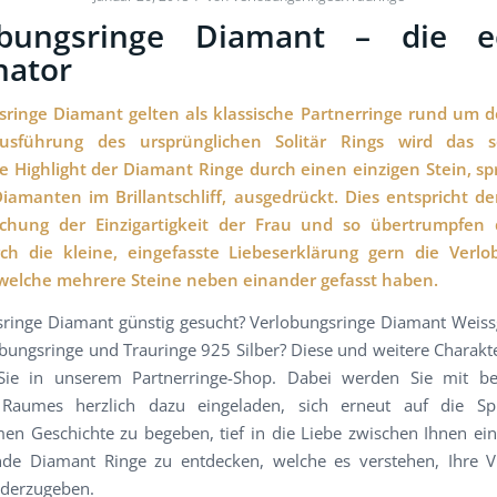
obungsringe Diamant – die e
nator
sringe Diamant gelten als klassische Partnerringe rund um d
sführung des ursprünglichen Solitär Rings wird das sc
de Highlight der Diamant Ringe durch einen einzigen Stein, s
iamanten im Brillantschliff, ausgedrückt. Dies entspricht der
ichung der Einzigartigkeit der Frau und so übertrumpfen d
ch die kleine, eingefasste Liebeserklärung gern die Verlo
welche mehrere Steine neben einander gefasst haben.
ringe Diamant günstig gesucht? Verlobungsringe Diamant Weis
bungsringe und Trauringe 925 Silber? Diese und weitere Charakte
Sie in unserem Partnerringe-Shop. Dabei werden Sie mit be
n Raumes herzlich dazu eingeladen, sich erneut auf die Sp
n Geschichte zu begeben, tief in die Liebe zwischen Ihnen ei
e Diamant Ringe zu entdecken, welche es verstehen, Ihre V
ederzugeben.