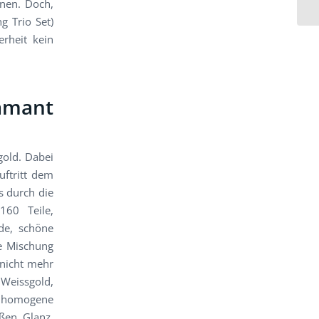
nnen. Doch,
g Trio Set)
erheit kein
iamant
gold. Dabei
uftritt dem
s durch die
160 Teile,
de, schöne
ie Mischung
 nicht mehr
 Weissgold,
 homogene
ißen Glanz,