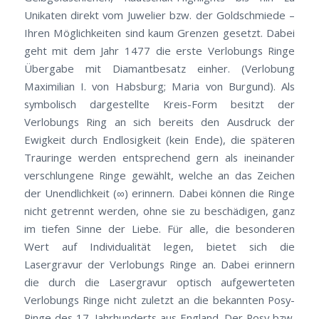
Unikaten direkt vom Juwelier bzw. der Goldschmiede –
Ihren Möglichkeiten sind kaum Grenzen gesetzt. Dabei
geht mit dem Jahr 1477 die erste Verlobungs Ringe
Übergabe mit Diamantbesatz einher. (Verlobung
Maximilian I. von Habsburg; Maria von Burgund). Als
symbolisch dargestellte Kreis-Form besitzt der
Verlobungs Ring an sich bereits den Ausdruck der
Ewigkeit durch Endlosigkeit (kein Ende), die späteren
Trauringe werden entsprechend gern als ineinander
verschlungene Ringe gewählt, welche an das Zeichen
der Unendlichkeit (∞) erinnern. Dabei können die Ringe
nicht getrennt werden, ohne sie zu beschädigen, ganz
im tiefen Sinne der Liebe. Für alle, die besonderen
Wert auf Individualität legen, bietet sich die
Lasergravur der Verlobungs Ringe an. Dabei erinnern
die durch die Lasergravur optisch aufgewerteten
Verlobungs Ringe nicht zuletzt an die bekannten Posy-
Ringe des 17. Jahrhunderts aus England. Der Posy bzw.