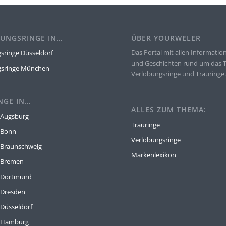
UNGSRINGE IN…
ÜBER YOURWELER
Das Portal mit allen Informatio
sringe Düsseldorf
und Geschichten rund um das
gsringe München
Verlobungsringe und Trauringe
NGE IN…
ALLES ZUM THEMA:
 Augsburg
Trauringe
 Bonn
Verlobungsringe
 Braunschweig
Markenlexikon
 Bremen
e Dortmund
 Dresden
 Düsseldorf
e Hamburg