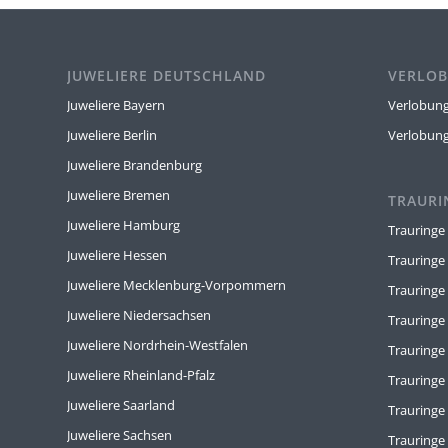
JUWELIERE DEUTSCHLAND
VERLOB
Juweliere Bayern
Verlobung
Juweliere Berlin
Verlobun
Juweliere Brandenburg
Juweliere Bremen
TRAURI
Juweliere Hamburg
Trauringe
Juweliere Hessen
Trauringe
Juweliere Mecklenburg-Vorpommern
Trauringe
Juweliere Niedersachsen
Trauringe
Juweliere Nordrhein-Westfalen
Trauring
Juweliere Rheinland-Pfalz
Trauringe
Juweliere Saarland
Trauringe
Juweliere Sachsen
Trauring